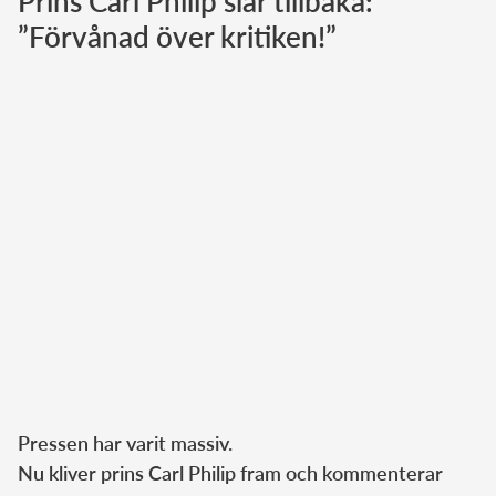
Prins Carl Philip slår tillbaka:
”Förvånad över kritiken!”
Norska kungahuset
Danska kungahuset
Spanska kungahuset
Nederländska kungahuset
Belgiska kungahuset
Jordanska kungahuset
Luxemburgska storhertighuset
Japanska kejsarhuset
Thailändska kungahuset
Marockanska kungahuset
Monacos furstehus
Pressen har varit massiv.
Nu kliver prins Carl Philip fram och kommenterar