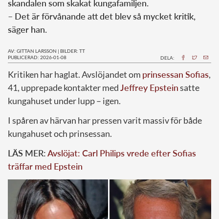
skandalen som skakat kungafamiljen.
– Det är förvånande att det blev så mycket kritik,
säger han.
AV: GITTAN LARSSON
|
BILDER: TT
PUBLICERAD: 2026-01-08
DELA:
Kritiken har haglat. Avslöjandet om
prinsessan Sofias
,
41, upprepade kontakter med
Jeffrey Epstein
satte
kungahuset under lupp – igen.
I spåren av härvan har pressen varit massiv för både
kungahuset och prinsessan.
LÄS MER:
Avslöjat: Carl Philips vrede efter Sofias
träffar med Epstein