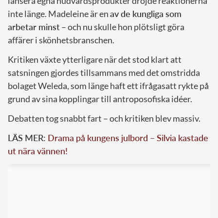
lansera egna hudvårdsprodukter dröjde reaktionerna
inte länge. Madeleine är en
av de kungliga som
arbetar minst
– och nu skulle hon plötsligt göra
affärer i skönhetsbranschen.
Kritiken växte ytterligare när det stod klart att
satsningen gjordes tillsammans med det omstridda
bolaget Weleda, som länge haft ett ifrågasatt rykte på
grund av sina kopplingar till antroposofiska idéer.
Debatten tog snabbt fart – och kritiken blev massiv.
LÄS MER:
Drama på kungens julbord – Silvia kastade
ut nära vännen!