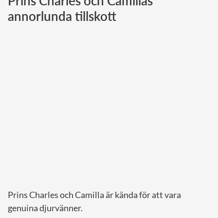
Prins Charles och Camillas
annorlunda tillskott
Norska kungahuset
Danska kungahuset
Spanska kungahuset
Nederländska kungahuset
Belgiska kungahuset
Jordanska kungahuset
Luxemburgska storhertighuset
Japanska kejsarhuset
Thailändska kungahuset
Marockanska kungahuset
Monacos furstehus
Prins Charles och Camilla är kända för att vara
genuina djurvänner.