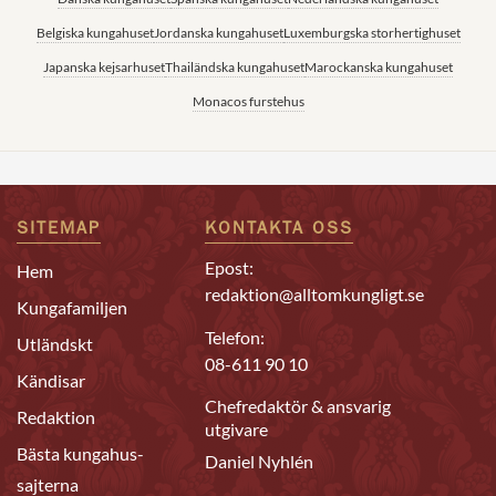
Belgiska kungahuset
Jordanska kungahuset
Luxemburgska storhertighuset
Japanska kejsarhuset
Thailändska kungahuset
Marockanska kungahuset
Monacos furstehus
SITEMAP
KONTAKTA OSS
Epost:
Hem
redaktion@alltomkungligt.se
Kungafamiljen
Telefon:
Utländskt
08-611 90 10
Kändisar
Chefredaktör & ansvarig
Redaktion
utgivare
Bästa kungahus-
Daniel Nyhlén
sajterna