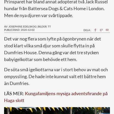
Prinsparet har bland annat adopterat två Jack Russel
hundar från Battersea Dogs & Cats Home i London.
Men de nya djuren var svårtippade.
AV: JOSEPHINE EDELSKOG
|
BILDER: TT
PUBLICERAD: 2020-12-02
DELA:
D
et var nog flera som lyfte på ögonbrynen när det
stod klart vilka små djur som skulle flytta in på
Dumfries House. Denna gång var det tre stycken
babyigelkottar som behövde ett hem.
De söta små igelkottarna var i stort behov av mat och
ompyssling. De hade inte kunnat valt ett bättre hem
än Dumfries.
LÄS MER:
Kungafamiljens mysiga adventsfirande på
Haga slott