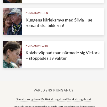
KUNGAFAMILJEN
Kungens kärleksmys med Silvia – se
romantiska bilderna!
KUNGAFAMILJEN
Knivbeväpnad man närmade sig Victoria
– stoppades av vakter
VÄRLDENS KUNGAHUS
Svenska kungahuset
Brittiska kungahuset
Norska kungahuset
Danska kungahuset
Spanska kungahuset
Nederländska kungahuset