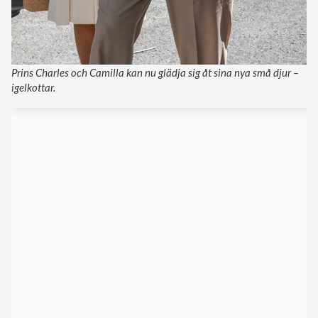
Prins Charles och Camilla kan nu glädja sig åt sina nya små djur –
igelkottar.