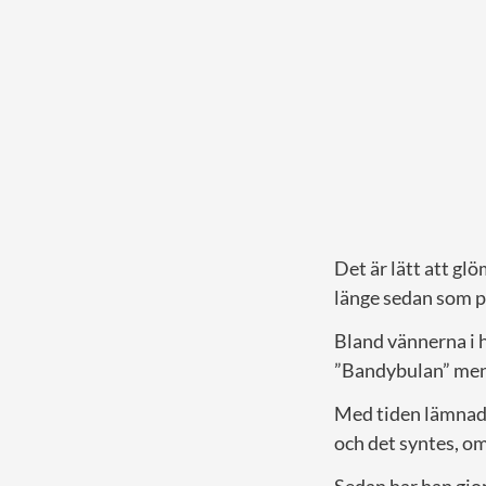
Det är lätt att gl
länge sedan som pr
Bland vännerna i 
”Bandybulan” men s
Med tiden lämnade 
och det syntes, om 