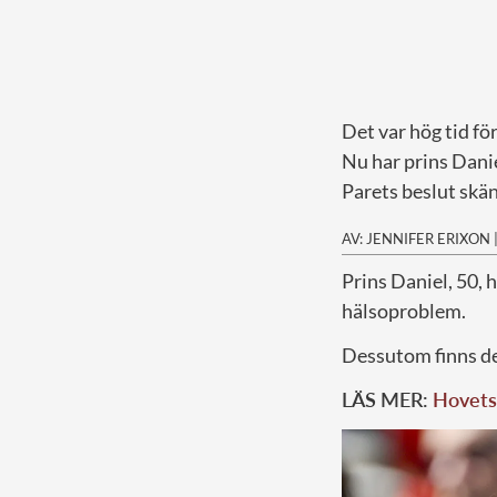
Det var hög tid fö
Nu har prins Danie
Parets beslut skän
AV: JENNIFER ERIXON
P
rins Daniel, 50, 
hälsoproblem.
Dessutom finns de
LÄS MER:
Hovets 