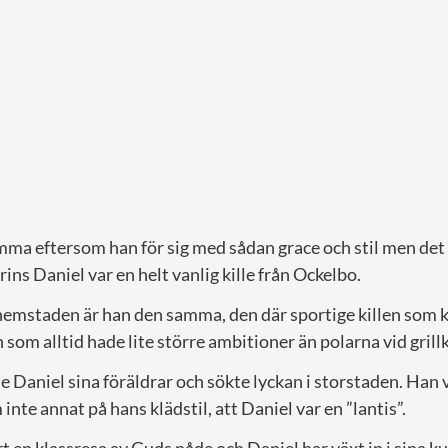
ömma eftersom han för sig med sådan grace och stil men det ä
ins Daniel var en helt vanlig kille från Ockelbo.
hemstaden är han den samma, den där sportige killen som k
om alltid hade lite större ambitioner än polarna vid grill
Daniel sina föräldrar och sökte lyckan i storstaden. Han v
inte annat på hans klädstil, att Daniel var en ”lantis”.