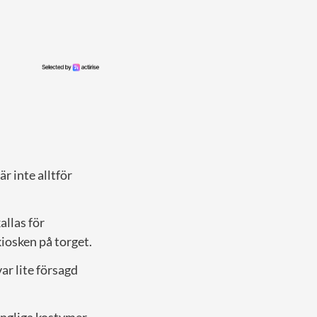
r inte alltför
allas för
kiosken på torget.
ar lite försagd