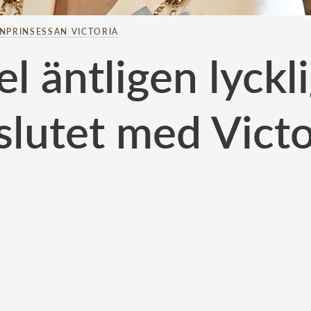
NPRINSESSAN VICTORIA
l äntligen lyckl
slutet med Victo