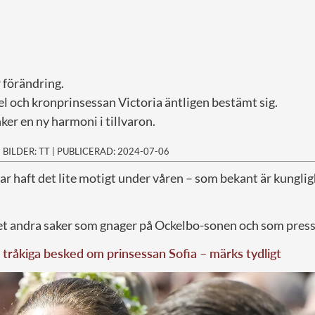
r förändring.
l och kronprinsessan Victoria äntligen bestämt sig.
ker en ny harmoni i tillvaron.
|
BILDER: TT
|
PUBLICERAD: 2024-07-06
har haft det lite motigt under våren – som bekant är kungli
t andra saker som gnager på Ockelbo-sonen och som pres
tråkiga besked om prinsessan Sofia – märks tydligt