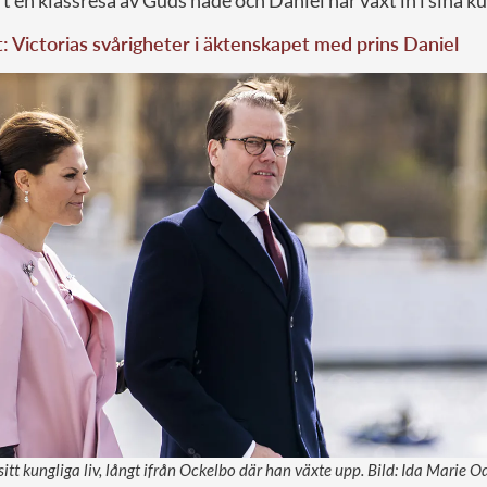
t en klassresa av Guds nåde och Daniel har växt in i sina k
t: Victorias svårigheter i äktenskapet med prins Daniel
sitt kungliga liv, långt ifrån Ockelbo där han växte upp. Bild: Ida Marie 