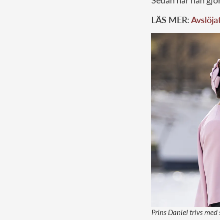
Sedan har han gjor
LÄS MER:
Avslöja
Prins Daniel trivs med 