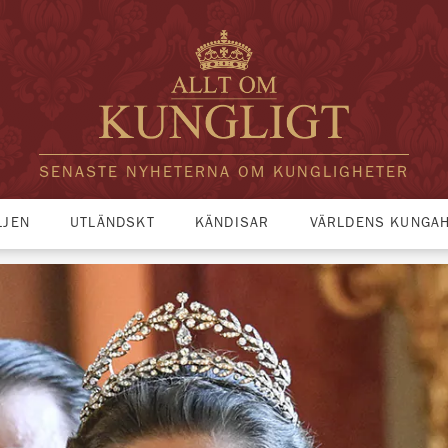
SENASTE NYHETERNA OM KUNGLIGHETER
LJEN
UTLÄNDSKT
KÄNDISAR
VÄRLDENS KUNGA