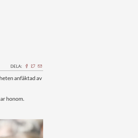
DELA:
gheten anfäktad av
sar honom.