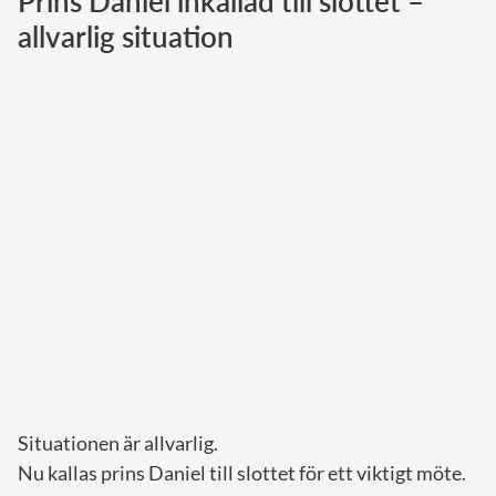
Prins Daniel inkallad till slottet –
allvarlig situation
Norska kungahuset
Danska kungahuset
Spanska kungahuset
Nederländska kungahuset
Belgiska kungahuset
Jordanska kungahuset
Luxemburgska storhertighuset
Japanska kejsarhuset
Thailändska kungahuset
Marockanska kungahuset
Monacos furstehus
Situationen är allvarlig.
Nu kallas prins Daniel till slottet för ett viktigt möte.