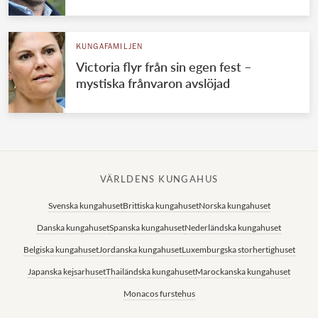
KUNGAFAMILJEN
Victoria flyr från sin egen fest –
mystiska frånvaron avslöjad
VÄRLDENS KUNGAHUS
Svenska kungahuset
Brittiska kungahuset
Norska kungahuset
Danska kungahuset
Spanska kungahuset
Nederländska kungahuset
Belgiska kungahuset
Jordanska kungahuset
Luxemburgska storhertighuset
Japanska kejsarhuset
Thailändska kungahuset
Marockanska kungahuset
Monacos furstehus