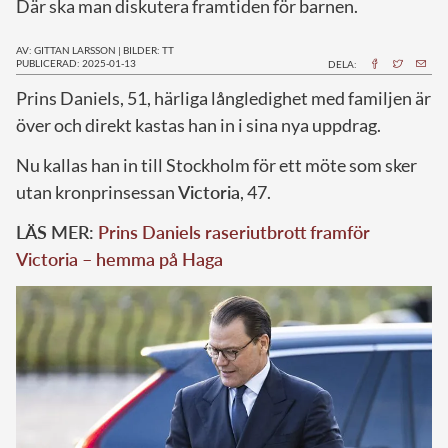
Där ska man diskutera framtiden för barnen.
AV: GITTAN LARSSON
|
BILDER: TT
PUBLICERAD: 2025-01-13
DELA:
P
rins Daniels, 51, härliga långledighet med familjen är
över och direkt kastas han in i sina nya uppdrag.
Nu kallas han in till Stockholm för ett möte som sker
utan kronprinsessan
Victoria
, 47.
LÄS MER:
Prins Daniels raseriutbrott framför
Victoria – hemma på Haga