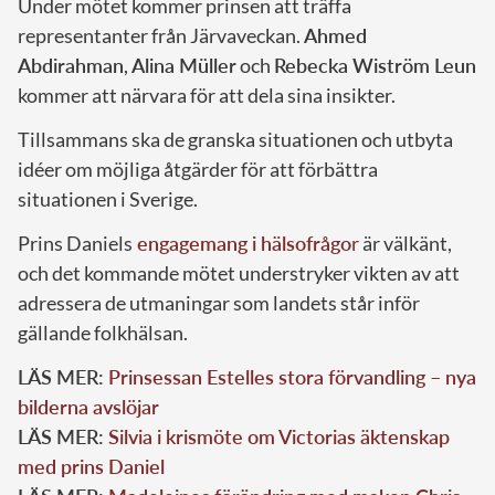
Under mötet kommer prinsen att träffa
representanter från Järvaveckan.
Ahmed
Abdirahman
,
Alina Müller
och
Rebecka Wiström Leun
kommer att närvara för att dela sina insikter.
Tillsammans ska de granska situationen och utbyta
idéer om möjliga åtgärder för att förbättra
situationen i Sverige.
Prins Daniels
engagemang i hälsofrågo
r
är välkänt,
och det kommande mötet understryker vikten av att
adressera de utmaningar som landets står inför
gällande folkhälsan.
LÄS MER:
Prinsessan Estelles stora förvandling – nya
bilderna avslöjar
LÄS MER:
Silvia i krismöte om Victorias äktenskap
med prins Daniel