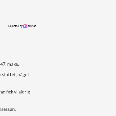
47, make.
 slottet, något
 fick vi aldrig
nsessan.