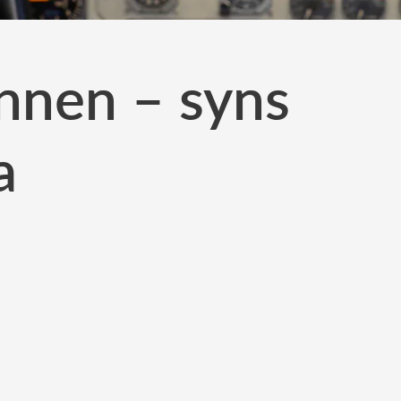
unnen – syns
a