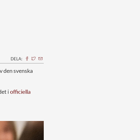
DELA:
av den svenska
det i
officiella