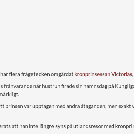
 har
flera frågetecken
omgärdat
kronprinsessan Victorias
,
s frånvarande när hustrun firade sin namnsdag på Kungliga
märkligt.
tt prinsen var upptagen med andra åtaganden, men exakt vad
erats att han
inte längre syns
på utlandsresor med kronpri