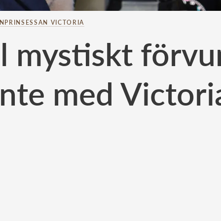
NPRINSESSAN VICTORIA
l mystiskt förv
inte med Victori