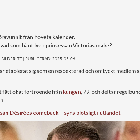
försvunnit från hovets kalender.
vad som hänt kronprinsessan Victorias make?
|
BILDER: TT
|
PUBLICERAD: 2025-05-06
 har etablerat sig som en respekterad och omtyckt medlem 
 fått ökat förtroende från
kungen
, 79, och deltar regelbun
n.
san Désirées comeback – syns plötsligt i utlandet