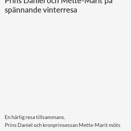
Prins Daniel och Mette-Marit på
spännande vinterresa
Norska kungahuset
Danska kungahuset
Spanska kungahuset
Nederländska kungahuset
Belgiska kungahuset
Jordanska kungahuset
Luxemburgska storhertighuset
Japanska kejsarhuset
Thailändska kungahuset
Marockanska kungahuset
Monacos furstehus
En härlig resa tillsammans.
Prins Daniel och kronprinsessan Mette-Marit möts