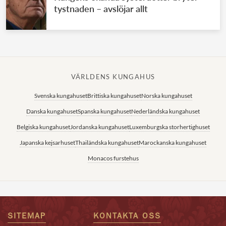
tystnaden – avslöjar allt
VÄRLDENS KUNGAHUS
Svenska kungahuset
Brittiska kungahuset
Norska kungahuset
Danska kungahuset
Spanska kungahuset
Nederländska kungahuset
Belgiska kungahuset
Jordanska kungahuset
Luxemburgska storhertighuset
Japanska kejsarhuset
Thailändska kungahuset
Marockanska kungahuset
Monacos furstehus
SITEMAP
KONTAKTA OSS