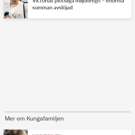
Victorias plötsliga miljonregn – enorma
summan avslöjad
Mer om Kungafamiljen