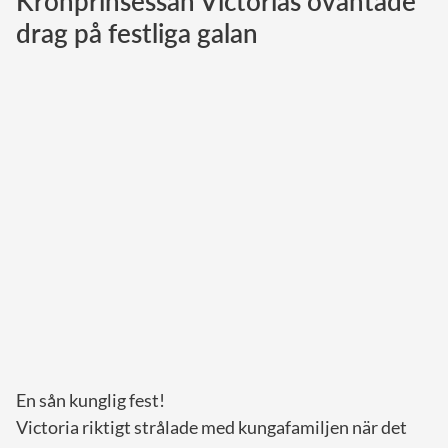
Kronprinsessan Victorias oväntade
drag på festliga galan
Norska kungahuset
Danska kungahuset
Spanska kungahuset
Nederländska kungahuset
Belgiska kungahuset
Jordanska kungahuset
Luxemburgska storhertighuset
Japanska kejsarhuset
Thailändska kungahuset
Marockanska kungahuset
Monacos furstehus
En sån kunglig fest!
Victoria riktigt strålade med kungafamiljen när det