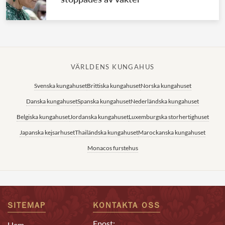
VÄRLDENS KUNGAHUS
Svenska kungahuset
Brittiska kungahuset
Norska kungahuset
Danska kungahuset
Spanska kungahuset
Nederländska kungahuset
Belgiska kungahuset
Jordanska kungahuset
Luxemburgska storhertighuset
Japanska kejsarhuset
Thailändska kungahuset
Marockanska kungahuset
Monacos furstehus
SITEMAP
KONTAKTA OSS
Epost:
Hem