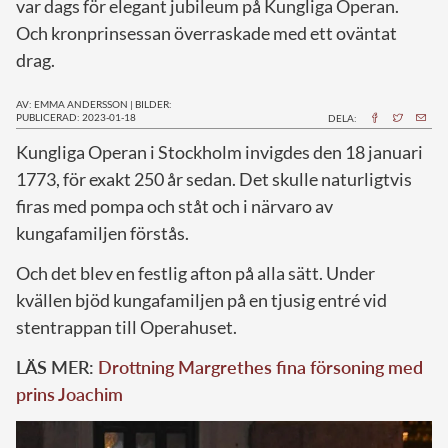
var dags för elegant jubileum på Kungliga Operan.
Och kronprinsessan överraskade med ett oväntat
drag.
AV: EMMA ANDERSSON
|
BILDER:
PUBLICERAD: 2023-01-18
DELA:
K
ungliga Operan i Stockholm invigdes den 18 januari
1773, för exakt 250 år sedan. Det skulle naturligtvis
firas med pompa och ståt och i närvaro av
kungafamiljen förstås.
Och det blev en festlig afton på alla sätt. Under
kvällen bjöd kungafamiljen på en tjusig entré vid
stentrappan till Operahuset.
LÄS MER:
Drottning Margrethes fina försoning med
prins Joachim