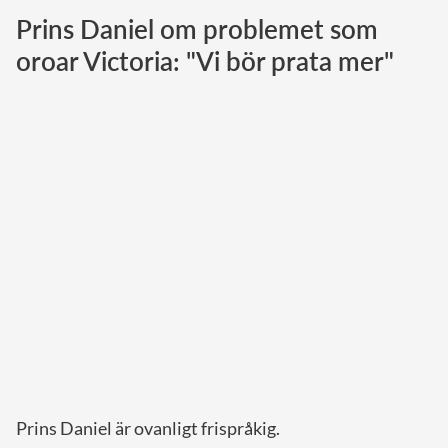
Prins Daniel om problemet som
Norska kungahuset
oroar Victoria: "Vi bör prata mer"
Danska kungahuset
Spanska kungahuset
Nederländska kungahuset
Belgiska kungahuset
Jordanska kungahuset
Luxemburgska storhertighuset
Japanska kejsarhuset
Thailändska kungahuset
Marockanska kungahuset
Monacos furstehus
Prins Daniel är ovanligt frispråkig.