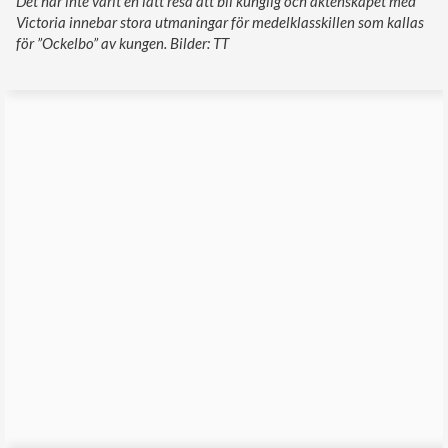
Det har inte varit en lätt resa att bli kunglig och äktenskapet med
Victoria innebar stora utmaningar för medelklasskillen som kallas
för ”Ockelbo” av kungen. Bilder: TT