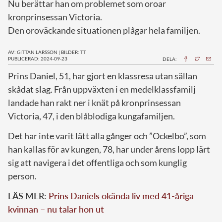
Nu berättar han om problemet som oroar
kronprinsessan Victoria.
Den oroväckande situationen plågar hela familjen.
AV: GITTAN LARSSON
|
BILDER: TT
PUBLICERAD: 2024-09-23
DELA:
P
rins Daniel, 51, har gjort en klassresa utan sällan
skådat slag. Från uppväxten i en medelklassfamilj
landade han rakt ner i knät på kronprinsessan
Victoria, 47, i den blåblodiga kungafamiljen.
Det har inte varit lätt alla gånger och ”Ockelbo”, som
han kallas för av kungen, 78, har under årens lopp lärt
sig att navigera i det offentliga och som kunglig
person.
LÄS MER:
Prins Daniels okända liv med 41-åriga
kvinnan – nu talar hon ut