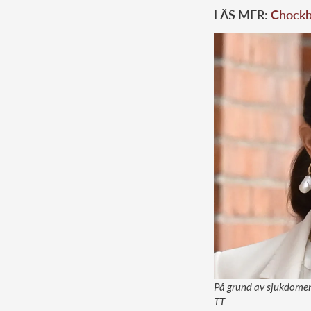
LÄS MER:
Chockb
På grund av sjukdomen 
TT