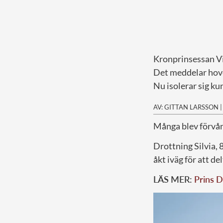
Kronprinsessan Vic
Det meddelar hov
Nu isolerar sig ku
AV: GITTAN LARSSON
M
ånga blev förvå
Drottning Silvia, 
åkt iväg för att 
LÄS MER:
Prins D