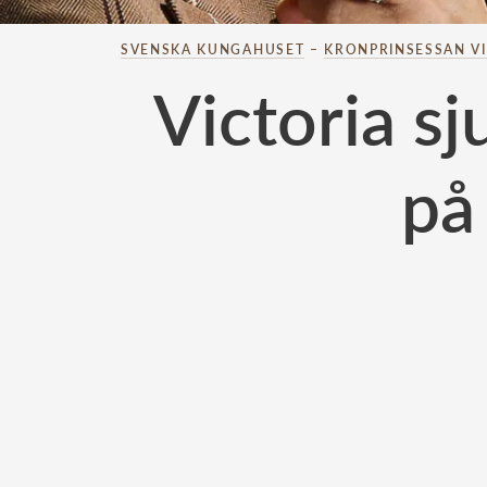
SVENSKA KUNGAHUSET
–
KRONPRINSESSAN V
Victoria sj
på