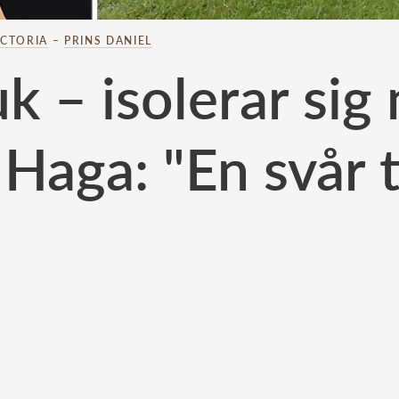
ICTORIA
–
PRINS DANIEL
uk – isolerar si
 Haga: "En svår t