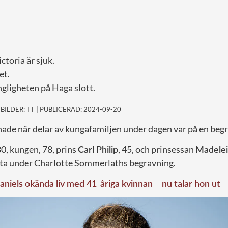
toria är sjuk.
et.
ngligheten på Haga slott.
|
BILDER: TT
|
PUBLICERAD: 2024-09-20
nade när delar av kungafamiljen under dagen var på en begr
80, kungen, 78, prins
Carl Philip
, 45, och prinsessan
Madele
delta under Charlotte Sommerlaths begravning.
aniels okända liv med 41-åriga kvinnan – nu talar hon ut