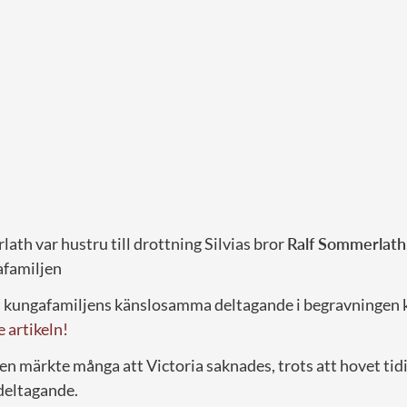
th var hustru till drottning Silvias bror
Ralf Sommerlath
afamiljen
om kungafamiljens känslosamma deltagande i begravningen
 artikeln!
n märkte många att Victoria saknades, trots att hovet tid
deltagande.