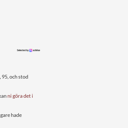
, 95, och stod
 kan
ni göra det i
igare hade