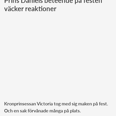
Prins Daniels beteende på festen
väcker reaktioner
Norska kungahuset
Danska kungahuset
Spanska kungahuset
Nederländska kungahuset
Belgiska kungahuset
Jordanska kungahuset
Luxemburgska storhertighuset
Japanska kejsarhuset
Thailändska kungahuset
Marockanska kungahuset
Monacos furstehus
Kronprinsessan Victoria tog med sig maken på fest.
Och en sak förvånade många på plats.