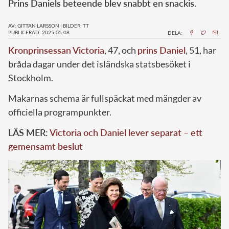
Prins Daniels beteende blev snabbt en snackis.
AV: GITTAN LARSSON
|
BILDER: TT
PUBLICERAD: 2025-05-08
DELA:
Kronprinsessan Victoria
, 47, och
prins Daniel
, 51, har
bråda dagar under det isländska statsbesöket i
Stockholm.
Makarnas schema är fullspäckat med mängder av
officiella programpunkter.
LÄS MER:
Victoria och Daniel lever separat – ett
gemensamt beslut