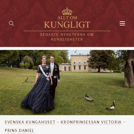
Toggl
navig
SENASTE NYHETERNA OM
KUNGLIGHETER
HEM
KUNGAFAMILJEN
UTLÄNDSKT
KÄNDISAR
VÄRLDENS KUNGAHUS
SVENSKA KUNGAHUSET
–
KRONPRINSESSAN VICTORIA
–
Svenska kungahuset
REDAKTION
PRINS DANIEL
Brittiska kungahuset