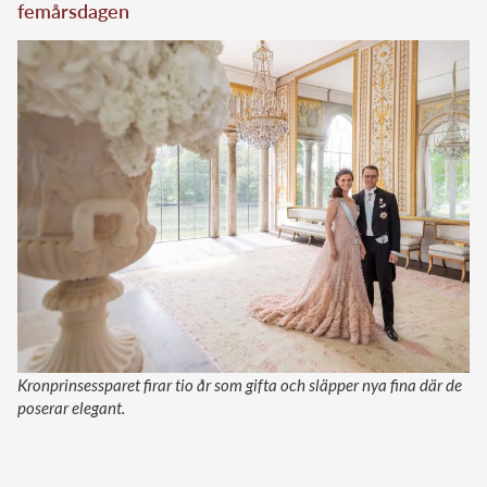
femårsdagen
Kronprinsessparet firar tio år som gifta och släpper nya fina där de
poserar elegant.