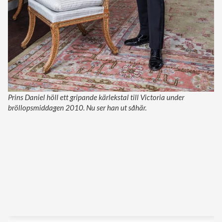
Prins Daniel höll ett gripande kärlekstal till Victoria under
bröllopsmiddagen 2010. Nu ser han ut såhär.