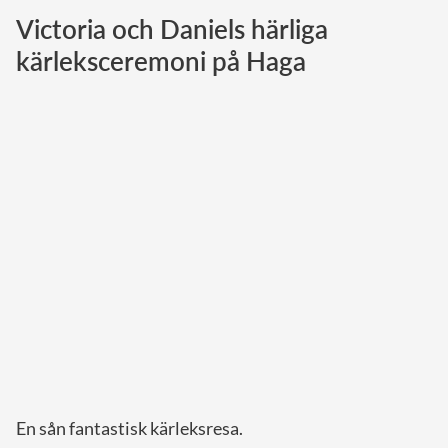
Victoria och Daniels härliga
Norska kungahuset
kärleksceremoni på Haga
Danska kungahuset
Spanska kungahuset
Nederländska kungahuset
Belgiska kungahuset
Jordanska kungahuset
Luxemburgska storhertighuset
Japanska kejsarhuset
Thailändska kungahuset
Marockanska kungahuset
Monacos furstehus
En sån fantastisk kärleksresa.