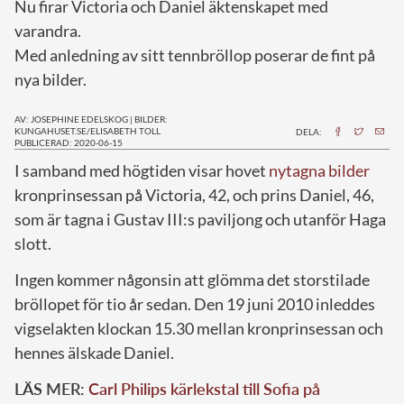
Nu firar Victoria och Daniel äktenskapet med
varandra.
Med anledning av sitt tennbröllop poserar de fint på
nya bilder.
AV: JOSEPHINE EDELSKOG
|
BILDER:
KUNGAHUSET.SE/ELISABETH TOLL
DELA:
PUBLICERAD: 2020-06-15
I
samband med högtiden visar hovet
nytagna bilder
kronprinsessan på Victoria, 42, och prins Daniel, 46,
som är tagna i Gustav III:s paviljong och utanför Haga
slott.
Ingen kommer någonsin att glömma det storstilade
bröllopet för tio år sedan. Den 19 juni 2010 inleddes
vigselakten klockan 15.30 mellan kronprinsessan och
hennes älskade Daniel.
LÄS MER:
Carl Philips kärlekstal till Sofia på