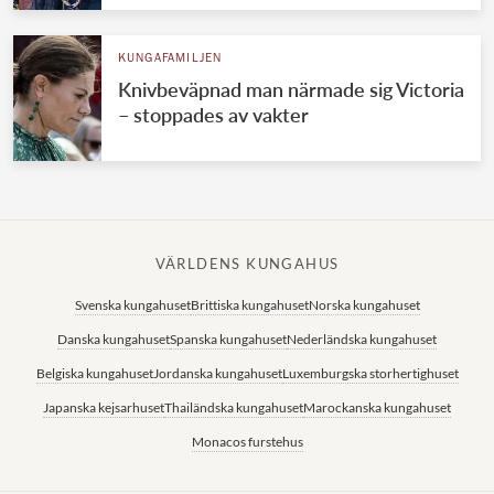
KUNGAFAMILJEN
Knivbeväpnad man närmade sig Victoria
– stoppades av vakter
VÄRLDENS KUNGAHUS
Svenska kungahuset
Brittiska kungahuset
Norska kungahuset
Danska kungahuset
Spanska kungahuset
Nederländska kungahuset
Belgiska kungahuset
Jordanska kungahuset
Luxemburgska storhertighuset
Japanska kejsarhuset
Thailändska kungahuset
Marockanska kungahuset
Monacos furstehus