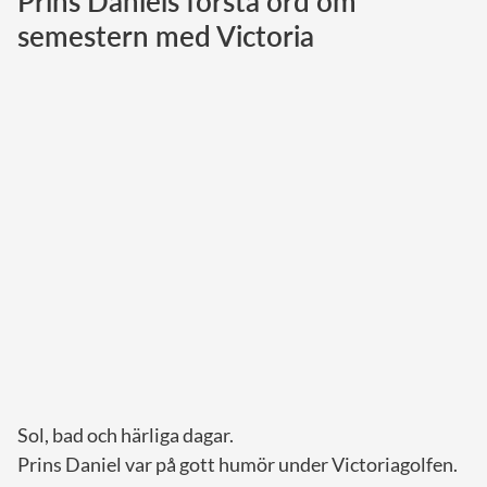
Prins Daniels första ord om
semestern med Victoria
Norska kungahuset
Danska kungahuset
Spanska kungahuset
Nederländska kungahuset
Belgiska kungahuset
Jordanska kungahuset
Luxemburgska storhertighuset
Japanska kejsarhuset
Thailändska kungahuset
Marockanska kungahuset
Monacos furstehus
Sol, bad och härliga dagar.
Prins Daniel var på gott humör under Victoriagolfen.