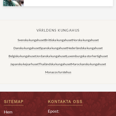
VÄRLDENS KUNGAHUS
Svenska kungahuset
Brittiska kungahuset
Norska kungahuset
Danska kungahuset
Spanska kungahuset
Nederländska kungahuset
Belgiska kungahuset
Jordanska kungahuset
Luxemburgska storhertighuset
Japanska kejsarhuset
Thailändska kungahuset
Marockanska kungahuset
Monacos furstehus
SITEMAP
KONTAKTA OSS
Epost:
Hem