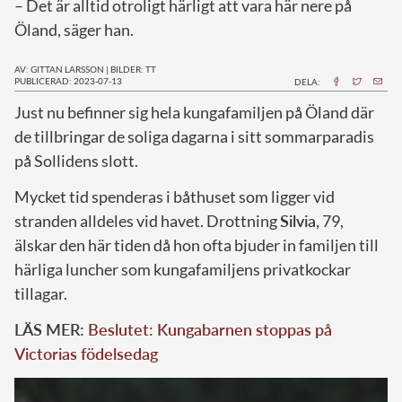
– Det är alltid otroligt härligt att vara här nere på
Öland, säger han.
AV: GITTAN LARSSON
|
BILDER: TT
PUBLICERAD: 2023-07-13
DELA:
J
ust nu befinner sig hela kungafamiljen på Öland där
de tillbringar de soliga dagarna i sitt sommarparadis
på Sollidens slott.
Mycket tid spenderas i båthuset som ligger vid
stranden alldeles vid havet. Drottning
Silvia,
79,
älskar den här tiden då hon ofta bjuder in familjen till
härliga luncher som kungafamiljens privatkockar
tillagar.
LÄS MER:
Beslutet: Kungabarnen stoppas på
Victorias födelsedag