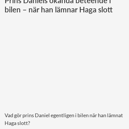
Prins Daniels okända beteende i
bilen – när han lämnar Haga slott
Norska kungahuset
Danska kungahuset
Spanska kungahuset
Nederländska kungahuset
Belgiska kungahuset
Jordanska kungahuset
Luxemburgska storhertighuset
Japanska kejsarhuset
Thailändska kungahuset
Marockanska kungahuset
Monacos furstehus
Vad gör prins Daniel egentligen i bilen när han lämnat
Haga slott?