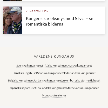
KUNGAFAMILJEN
Kungens kärleksmys med Silvia – se
romantiska bilderna!
VÄRLDENS KUNGAHUS
Svenska kungahuset
Brittiska kungahuset
Norska kungahuset
Danska kungahuset
Spanska kungahuset
Nederländska kungahuset
Belgiska kungahuset
Jordanska kungahuset
Luxemburgska storhertighuset
Japanska kejsarhuset
Thailändska kungahuset
Marockanska kungahuset
Monacos furstehus