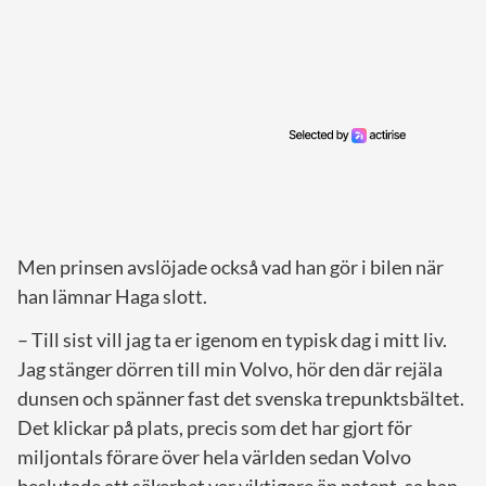
Men prinsen avslöjade också vad han gör i bilen när
han lämnar Haga slott.
– Till sist vill jag ta er igenom en typisk dag i mitt liv.
Jag stänger dörren till min Volvo, hör den där rejäla
dunsen och spänner fast det svenska trepunktsbältet.
Det klickar på plats, precis som det har gjort för
miljontals förare över hela världen sedan Volvo
beslutade att säkerhet var viktigare än patent, sa han