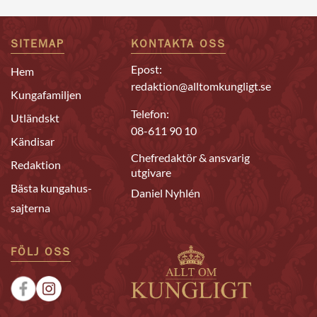
SITEMAP
KONTAKTA OSS
Epost:
Hem
redaktion@alltomkungligt.se
Kungafamiljen
Telefon:
Utländskt
08-611 90 10
Kändisar
Chefredaktör & ansvarig
Redaktion
utgivare
Bästa kungahus-
Daniel Nyhlén
sajterna
FÖLJ OSS