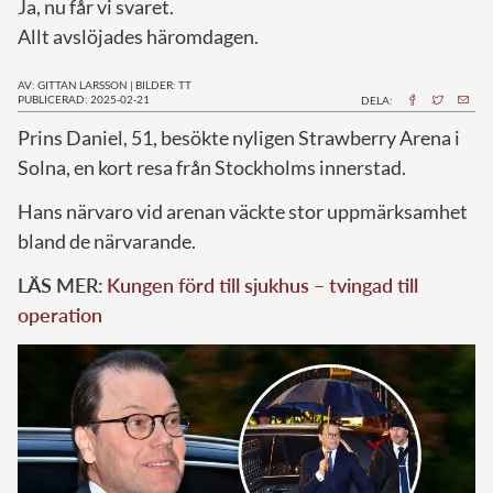
Ja, nu får vi svaret.
Allt avslöjades häromdagen.
AV: GITTAN LARSSON
|
BILDER: TT
PUBLICERAD: 2025-02-21
DELA:
Prins Daniel, 51, besökte nyligen Strawberry Arena i
Solna, en kort resa från Stockholms innerstad.
Hans närvaro vid arenan väckte stor uppmärksamhet
bland de närvarande.
LÄS MER:
Kungen förd till sjukhus – tvingad till
operation