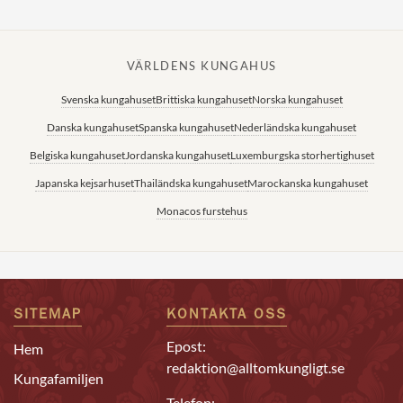
VÄRLDENS KUNGAHUS
Svenska kungahuset
Brittiska kungahuset
Norska kungahuset
Danska kungahuset
Spanska kungahuset
Nederländska kungahuset
Belgiska kungahuset
Jordanska kungahuset
Luxemburgska storhertighuset
Japanska kejsarhuset
Thailändska kungahuset
Marockanska kungahuset
Monacos furstehus
SITEMAP
KONTAKTA OSS
Epost:
Hem
redaktion@alltomkungligt.se
Kungafamiljen
Telefon: