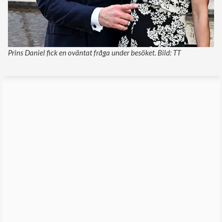
Prins Daniel fick en oväntat fråga under besöket. Bild: TT