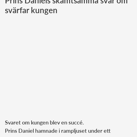
Prins Daniels skämtsamma svar om
svärfar kungen
Norska kungahuset
Danska kungahuset
Spanska kungahuset
Nederländska kungahuset
Belgiska kungahuset
Jordanska kungahuset
Luxemburgska storhertighuset
Japanska kejsarhuset
Thailändska kungahuset
Marockanska kungahuset
Monacos furstehus
Svaret om kungen blev en succé.
Prins Daniel hamnade i rampljuset under ett