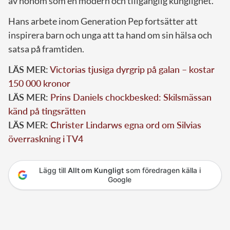
av honom som en modern och tillgänglig kunglighet.
Hans arbete inom Generation Pep fortsätter att
inspirera barn och unga att ta hand om sin hälsa och
satsa på framtiden.
LÄS MER:
Victorias tjusiga dyrgrip på galan – kostar
150 000 kronor
LÄS MER:
Prins Daniels chockbesked: Skilsmässan
känd på tingsrätten
LÄS MER:
Christer Lindarws egna ord om Silvias
överraskning i TV4
Lägg till
Allt om Kungligt
som föredragen källa i
Google