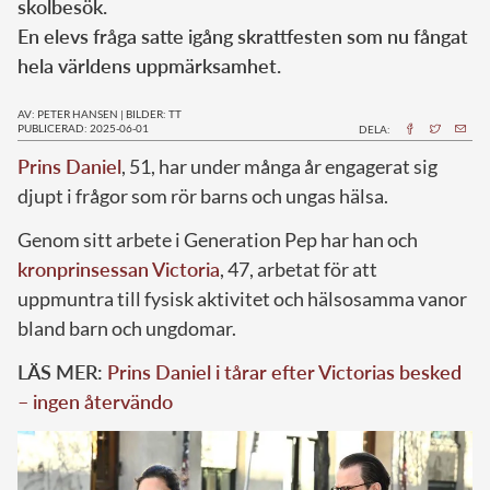
skolbesök.
En elevs fråga satte igång skrattfesten som nu fångat
hela världens uppmärksamhet.
AV: PETER HANSEN
|
BILDER: TT
PUBLICERAD: 2025-06-01
DELA:
Prins Daniel
, 51, har under många år engagerat sig
djupt i frågor som rör barns och ungas hälsa.
Genom sitt arbete i Generation Pep har han och
kronprinsessan Victoria
, 47, arbetat för att
uppmuntra till fysisk aktivitet och hälsosamma vanor
bland barn och ungdomar.
LÄS MER:
Prins Daniel i tårar efter Victorias besked
– ingen återvändo