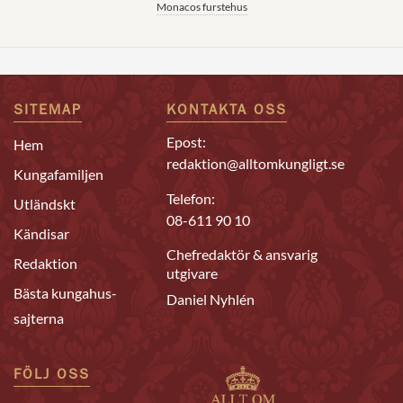
Monacos furstehus
SITEMAP
KONTAKTA OSS
Epost:
Hem
redaktion@alltomkungligt.se
Kungafamiljen
Telefon:
Utländskt
08-611 90 10
Kändisar
Chefredaktör & ansvarig
Redaktion
utgivare
Bästa kungahus-
Daniel Nyhlén
sajterna
FÖLJ OSS