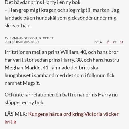
Det hävdar prins Harry i en ny bok.
– Han grep mig i kragen och slog mig till marken. Jag
landade på en hundskål som gick sönder under mig,
skriver han.
AV: EMMA ANDERSSON
|
BILDER: TT
PUBLICERAD: 2023-01-05
DELA:
I
rritationen mellan prins William, 40, och hans bror
har varit stor sedan prins Harry, 38, och hans hustru
Meghan Markle
, 41, lämnade det brittiska
kungahuset i samband med det som i folkmun fick
namnet Megxit.
Och inte lär relationen bli bättre när prins Harry nu
släpper en ny bok.
LÄS MER:
Kungens hårda ord kring Victoria väcker
kritik