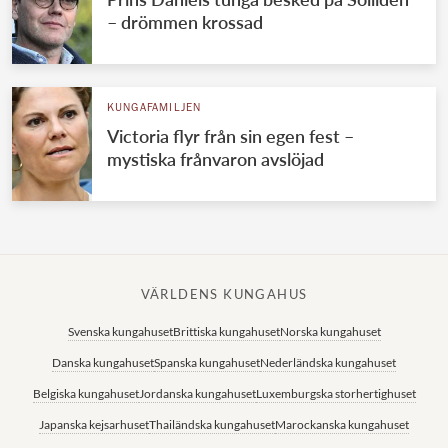
– drömmen krossad
KUNGAFAMILJEN
Victoria flyr från sin egen fest –
mystiska frånvaron avslöjad
VÄRLDENS KUNGAHUS
Svenska kungahuset
Brittiska kungahuset
Norska kungahuset
Danska kungahuset
Spanska kungahuset
Nederländska kungahuset
Belgiska kungahuset
Jordanska kungahuset
Luxemburgska storhertighuset
Japanska kejsarhuset
Thailändska kungahuset
Marockanska kungahuset