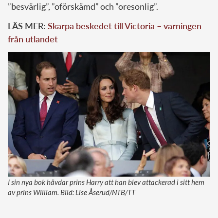
”besvärlig”, ”oförskämd” och ”oresonlig”.
LÄS MER:
Skarpa beskedet till Victoria – varningen
från utlandet
I sin nya bok hävdar prins Harry att han blev attackerad i sitt hem
av prins William. Bild: Lise Åserud/NTB/TT