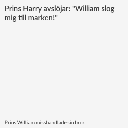
Prins Harry avslöjar: "William slog
Norska kungahuset
mig till marken!"
Danska kungahuset
Spanska kungahuset
Nederländska kungahuset
Belgiska kungahuset
Jordanska kungahuset
Luxemburgska storhertighuset
Japanska kejsarhuset
Thailändska kungahuset
Marockanska kungahuset
Monacos furstehus
Prins William misshandlade sin bror.