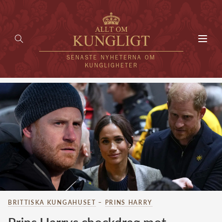
Toggl
navig
SENASTE NYHETERNA OM
KUNGLIGHETER
HEM
KUNGAFAMILJEN
UTLÄNDSKT
KÄNDISAR
VÄRLDENS KUNGAHUS
BRITTISKA KUNGAHUSET
–
PRINS HARRY
Svenska kungahuset
REDAKTION
Brittiska kungahuset