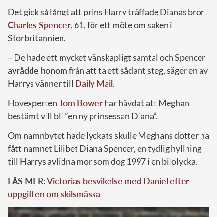
Det gick så långt att prins Harry träffade Dianas bror
Charles Spencer
, 61, för ett möte om saken i
Storbritannien.
– De hade ett mycket vänskapligt samtal och Spencer
avrådde honom
från att ta ett sådant steg, säger en av
Harrys vänner till
Daily Mail
.
Hovexperten
Tom Bower
har hävdat att Meghan
bestämt vill bli ”en ny prinsessan Diana”.
Om namnbytet hade lyckats skulle Meghans dotter ha
fått namnet Lilibet Diana Spencer, en tydlig hyllning
till Harrys avlidna mor som dog 1997 i en bilolycka.
LÄS MER:
Victorias besvikelse med Daniel efter
uppgiften om skilsmässa