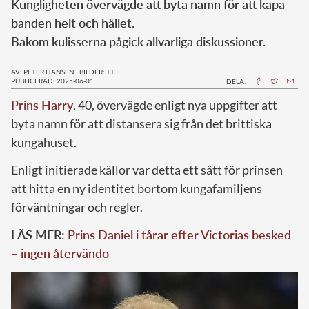
Kungligheten övervägde att byta namn för att kapa
banden helt och hållet.
Bakom kulisserna pågick allvarliga diskussioner.
AV: PETER HANSEN
|
BILDER: TT
PUBLICERAD: 2025-06-01
DELA:
Prins Harry
, 40, övervägde enligt nya uppgifter att
byta namn för att distansera sig från det brittiska
kungahuset.
Enligt initierade källor var detta ett sätt för prinsen
att hitta en ny identitet bortom kungafamiljens
förväntningar och regler.
LÄS MER:
Prins Daniel i tårar efter Victorias besked
– ingen återvändo