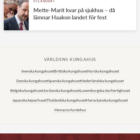
UTLÄNDSKT
Mette-Marit kvar på sjukhus – då
lämnar Haakon landet för fest
VÄRLDENS KUNGAHUS
Svenska kungahuset
Brittiska kungahuset
Norska kungahuset
Danska kungahuset
Spanska kungahuset
Nederländska kungahuset
Belgiska kungahuset
Jordanska kungahuset
Luxemburgska storhertighuset
Japanska kejsarhuset
Thailändska kungahuset
Marockanska kungahuset
Monacos furstehus