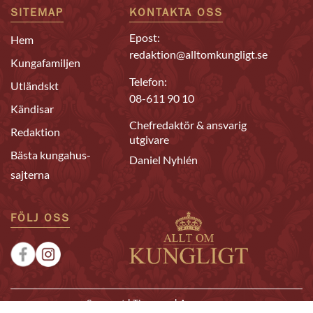
SITEMAP
KONTAKTA OSS
Epost:
Hem
redaktion@alltomkungligt.se
Kungafamiljen
Telefon:
Utländskt
08-611 90 10
Kändisar
Chefredaktör & ansvarig
Redaktion
utgivare
Bästa kungahus-
Daniel Nyhlén
sajterna
FÖLJ OSS
|
|
Sponsrat
Tipsa oss
Annonsera