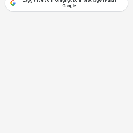
Lägg till
Allt om Kungligt
som föredragen källa i
Google