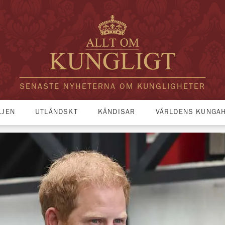
SENASTE NYHETERNA OM KUNGLIGHETER
LJEN
UTLÄNDSKT
KÄNDISAR
VÄRLDENS KUNGA