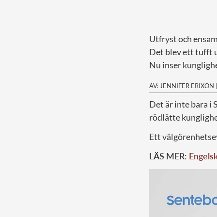
Utfryst och ensa
Det blev ett tuff
Nu inser kunglighe
AV: JENNIFER ERIXON
D
et är inte bara 
rödlätte kunglighe
Ett välgörenhetse
LÄS MER:
Engelsk