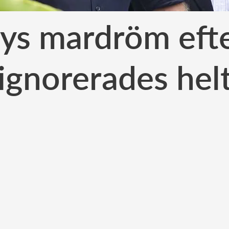
rys mardröm efte
ignorerades hel