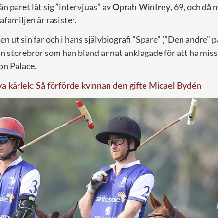
än paret lät sig ”intervjuas” av
Oprah Winfrey
, 69, och då
afamiljen är rasister.
n ut sin far och i hans självbiografi ”Spare” (”Den andre” 
sin storebror som han bland annat anklagade för att ha mis
on Palace.
a kärlek: Så förförde kvinnan den gifte Micael Bydén