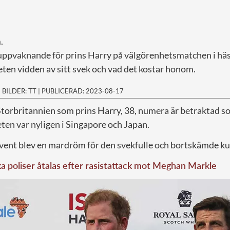
m.
t uppvaknande för prins Harry på välgörenhetsmatchen i h
ten vidden av sitt svek och vad det kostar honom.
|
BILDER: TT
|
PUBLICERAD: 2023-08-17
i Storbritannien som prins Harry, 38, numera är betraktad s
ten var nyligen i Singapore och Japan.
vent blev en mardröm för den svekfulle och bortskämde ku
a poliser åtalas efter rasistattack mot Meghan Markle