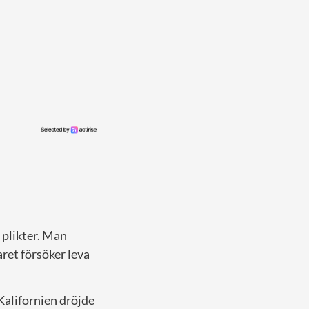
a plikter. Man
aret försöker leva
 Kalifornien dröjde