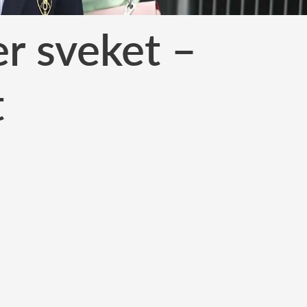
r sveket –
t