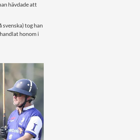
 man hävdade att
på svenska) tog han
shandlat honom i