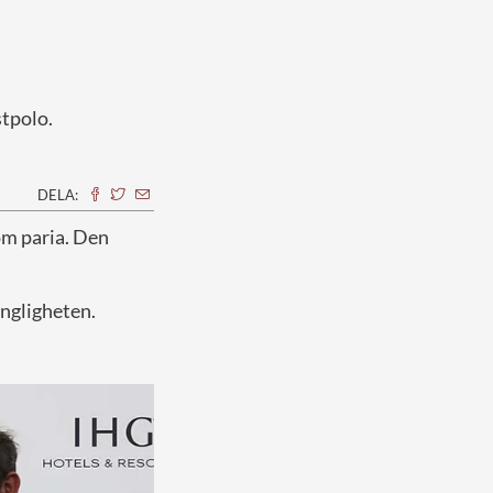
ästpolo.
DELA:
om paria. Den
ngligheten.