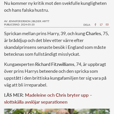
Nu kommer ny kritik mot den svekfulle kungligheten
och hans falska hustru.
AV: JENNIFER ERIXON
|
BILDER: AP/TT
PUBLICERAD: 2024-05-20
DELA:
S
prickan mellan prins Harry, 39, och kung
Charles
, 75,
är bråddjup och det blev etter värre efter
skandalprinsens senaste besök i England som måste
betecknas som fullständigt misslyckat.
Kungaexperten
Richard
Fitzwilliams
, 74, är uppbragt
över prins Harrys beteende och den spricka som
uppstått i den brittiska kungafamiljen ter sig vara på
väg att bli irreparabel.
LÄS MER:
Madeleine och Chris bryter upp –
slottskälla avslöjar separationen