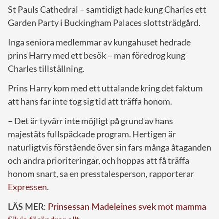
St Pauls Cathedral – samtidigt hade kung Charles ett
Garden Party i Buckingham Palaces slottsträdgård.
Inga seniora medlemmar av kungahuset hedrade
prins Harry med ett besök – man föredrog kung
Charles tillställning.
Prins Harry kom med ett uttalande kring det faktum
att hans far inte tog sig tid att träffa honom.
– Det är tyvärr inte möjligt på grund av hans
majestäts fullspäckade program. Hertigen är
naturligtvis förstående över sin fars många åtaganden
och andra prioriteringar, och hoppas att få träffa
honom snart, sa en presstalesperson, rapporterar
Expressen
.
LÄS MER:
Prinsessan Madeleines svek mot mamma