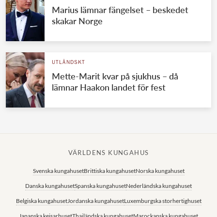
Marius lämnar fängelset – beskedet
skakar Norge
UTLÄNDSKT
Mette-Marit kvar på sjukhus – då
lämnar Haakon landet för fest
VÄRLDENS KUNGAHUS
Svenska kungahuset
Brittiska kungahuset
Norska kungahuset
Danska kungahuset
Spanska kungahuset
Nederländska kungahuset
Belgiska kungahuset
Jordanska kungahuset
Luxemburgska storhertighuset
Japanska kejsarhuset
Thailändska kungahuset
Marockanska kungahuset