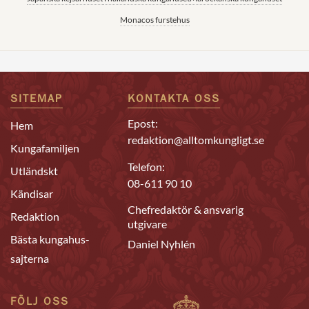
Monacos furstehus
SITEMAP
KONTAKTA OSS
Epost:
Hem
redaktion@alltomkungligt.se
Kungafamiljen
Telefon:
Utländskt
08-611 90 10
Kändisar
Chefredaktör & ansvarig
Redaktion
utgivare
Bästa kungahus-
Daniel Nyhlén
sajterna
FÖLJ OSS