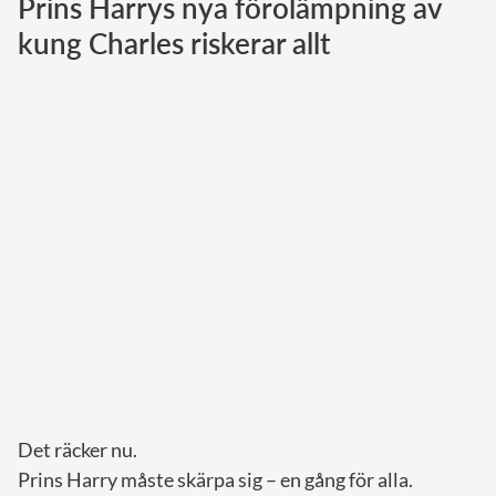
Prins Harrys nya förolämpning av
kung Charles riskerar allt
Norska kungahuset
Danska kungahuset
Spanska kungahuset
Nederländska kungahuset
Belgiska kungahuset
Jordanska kungahuset
Luxemburgska storhertighuset
Japanska kejsarhuset
Thailändska kungahuset
Marockanska kungahuset
Monacos furstehus
Det räcker nu.
Prins Harry måste skärpa sig – en gång för alla.