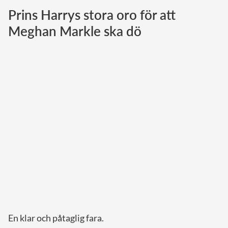
Prins Harrys stora oro för att
Norska kungahuset
Meghan Markle ska dö
Danska kungahuset
Spanska kungahuset
Nederländska kungahuset
Belgiska kungahuset
Jordanska kungahuset
Luxemburgska storhertighuset
Japanska kejsarhuset
Thailändska kungahuset
Marockanska kungahuset
Monacos furstehus
En klar och påtaglig fara.