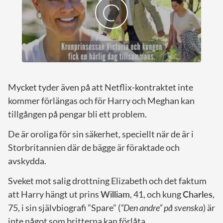
Mycket tyder även på att Netflix-kontraktet inte
kommer förlängas och för Harry och Meghan kan
tillgången på pengar bli ett problem.
De är oroliga för sin säkerhet, speciellt när de är i
Storbritannien där de bägge är föraktade och
avskydda.
Sveket mot salig drottning Elizabeth och det faktum
att Harry hängt ut prins
William
, 41, och kung
Charles
,
75, i sin självbiografi ”Spare” (
”Den andre” på svenska
) är
inte något som britterna kan förlåta.