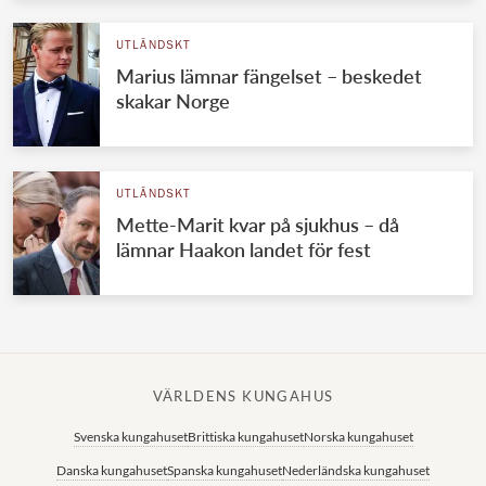
UTLÄNDSKT
Marius lämnar fängelset – beskedet
skakar Norge
UTLÄNDSKT
Mette-Marit kvar på sjukhus – då
lämnar Haakon landet för fest
VÄRLDENS KUNGAHUS
Svenska kungahuset
Brittiska kungahuset
Norska kungahuset
Danska kungahuset
Spanska kungahuset
Nederländska kungahuset