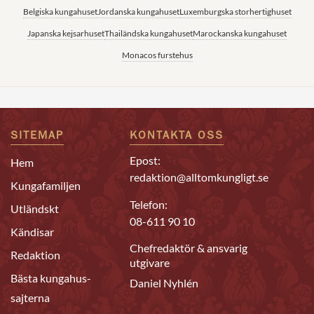
Belgiska kungahuset
Jordanska kungahuset
Luxemburgska storhertighuset
Japanska kejsarhuset
Thailändska kungahuset
Marockanska kungahuset
Monacos furstehus
SITEMAP
KONTAKTA OSS
Epost:
Hem
redaktion@alltomkungligt.se
Kungafamiljen
Telefon:
Utländskt
08-611 90 10
Kändisar
Chefredaktör & ansvarig
Redaktion
utgivare
Bästa kungahus-
Daniel Nyhlén
sajterna