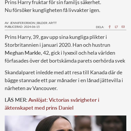
Prins Harry fruktar för sin familjs säkerhet.
Nu försöker kungligheten få livvakter igen.
AV: JENNIFER ERIXON
|
BILDER: AP/TT
PUBLICERAD: 2024-06-15
DELA:
P
rins Harry, 39, gav upp sina kungliga plikter i
Storbritannien i januari 2020. Han och hustrun
Meghan
Markle
, 42, gick i lyxexil och hela världen
förfasades över det bortskämda parets oerhörda svek
Skandalparet inledde med att resa till Kanada där de
bägge stannade ett par månader i en lånad jättevilla i
närheten av Vancouver.
LÄS MER:
Avslöjat: Victorias svårigheter i
äktenskapet med prins Daniel