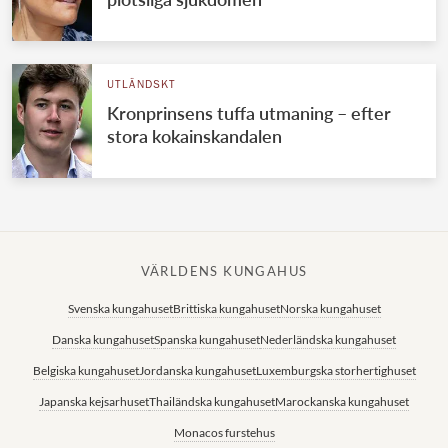
UTLÄNDSKT
Kronprinsens tuffa utmaning – efter
stora kokainskandalen
VÄRLDENS KUNGAHUS
Svenska kungahuset
Brittiska kungahuset
Norska kungahuset
Danska kungahuset
Spanska kungahuset
Nederländska kungahuset
Belgiska kungahuset
Jordanska kungahuset
Luxemburgska storhertighuset
Japanska kejsarhuset
Thailändska kungahuset
Marockanska kungahuset
Monacos furstehus