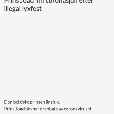
Prins Joachim coronasjuk efter
illegal lyxfest
Norska kungahuset
Danska kungahuset
Spanska kungahuset
Nederländska kungahuset
Belgiska kungahuset
Jordanska kungahuset
Luxemburgska storhertighuset
Japanska kejsarhuset
Thailändska kungahuset
Marockanska kungahuset
Monacos furstehus
Den belgiske prinsen är sjuk.
Prins Joachim har drabbats av coronaviruset.