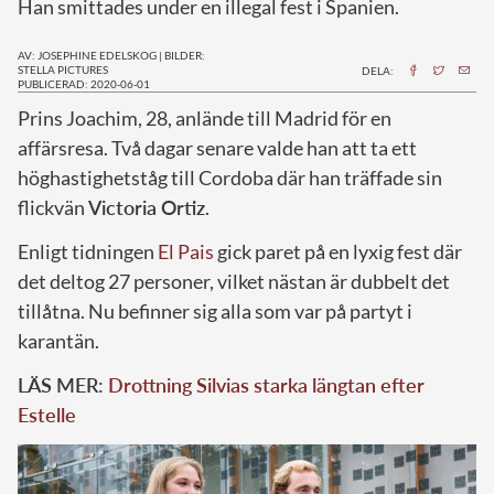
Han smittades under en illegal fest i Spanien.
AV: JOSEPHINE EDELSKOG
|
BILDER:
STELLA PICTURES
DELA:
PUBLICERAD: 2020-06-01
P
rins Joachim, 28, anlände till Madrid för en
affärsresa. Två dagar senare valde han att ta ett
höghastighetståg till Cordoba där han träffade sin
flickvän
Victoria Ortiz
.
Enligt tidningen
El Pais
gick paret på en lyxig fest där
det deltog 27 personer, vilket nästan är dubbelt det
tillåtna. Nu befinner sig alla som var på partyt i
karantän.
LÄS MER:
Drottning Silvias starka längtan efter
Estelle