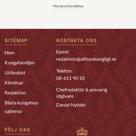
Monacos furstehus
SITEMAP
KONTAKTA OSS
Epost:
Hem
redaktion@alltomkungligt.se
Kungafamiljen
Telefon:
Utländskt
08-611 90 10
Kändisar
Chefredaktör & ansvarig
Redaktion
utgivare
Bästa kungahus-
Daniel Nyhlén
sajterna
FÖLJ OSS