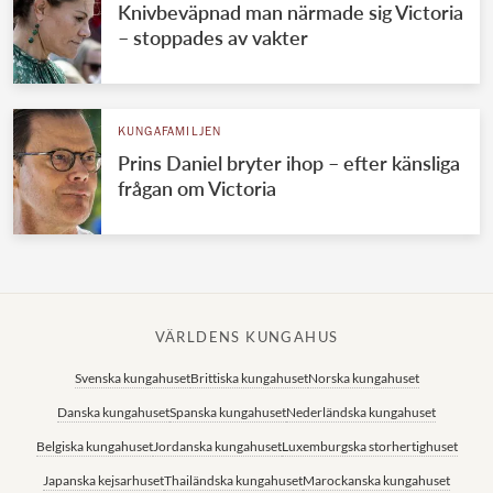
Knivbeväpnad man närmade sig Victoria
– stoppades av vakter
KUNGAFAMILJEN
Prins Daniel bryter ihop – efter känsliga
frågan om Victoria
VÄRLDENS KUNGAHUS
Svenska kungahuset
Brittiska kungahuset
Norska kungahuset
Danska kungahuset
Spanska kungahuset
Nederländska kungahuset
Belgiska kungahuset
Jordanska kungahuset
Luxemburgska storhertighuset
Japanska kejsarhuset
Thailändska kungahuset
Marockanska kungahuset