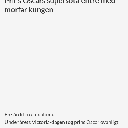
Prins Oscars supersöta entré med
morfar kungen
Norska kungahuset
Danska kungahuset
Spanska kungahuset
Nederländska kungahuset
Belgiska kungahuset
Jordanska kungahuset
Luxemburgska storhertighuset
Japanska kejsarhuset
Thailändska kungahuset
Marockanska kungahuset
Monacos furstehus
En sån liten guldklimp.
Under årets Victoria-dagen tog prins Oscar ovanligt