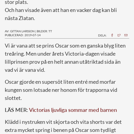
stor plats.
Och han visade även att han en vacker dag kan bli
nästa Zlatan.
AV: GITTAN LARSSON
|
BILDER: TT
PUBLICERAD: 2019-07-14
DELA:
Vi är vana att se prins Oscar som en ganska blyg liten
treåring. Men under årets Victoria-dagen visade
lillprinsen prov på en helt annan utåtriktad sida än
vad vi är vana vid.
Oscar gjorde en supersöt liten entré med morfar
kungen som lotsade ner honom för trapporna vid
slottet.
LÄS MER:
Victorias ljuvliga sommar med barnen
Klädd i nystruken vit skjorta och vita shorts var det
extra mycket spring i benen på Oscar som tydligt