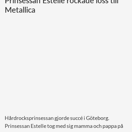
Prinsessan Estelle rockade loss till
Metallica
Norska kungahuset
Danska kungahuset
Spanska kungahuset
Nederländska kungahuset
Belgiska kungahuset
Jordanska kungahuset
Luxemburgska storhertighuset
Japanska kejsarhuset
Thailändska kungahuset
Marockanska kungahuset
Monacos furstehus
Hårdrocksprinsessan gjorde succé i Göteborg.
Prinsessan Estelle tog med sig mamma och pappa på