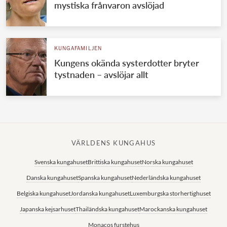
mystiska frånvaron avslöjad
KUNGAFAMILJEN
Kungens okända systerdotter bryter
tystnaden – avslöjar allt
VÄRLDENS KUNGAHUS
Svenska kungahuset
Brittiska kungahuset
Norska kungahuset
Danska kungahuset
Spanska kungahuset
Nederländska kungahuset
Belgiska kungahuset
Jordanska kungahuset
Luxemburgska storhertighuset
Japanska kejsarhuset
Thailändska kungahuset
Marockanska kungahuset
Monacos furstehus