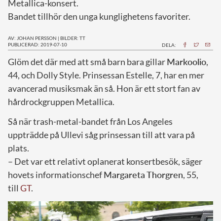
Metallica-konsert.
Bandet tillhör den unga kunglighetens favoriter.
AV: JOHAN PERSSON
|
BILDER: TT
PUBLICERAD: 2019-07-10
DELA:
G
löm det där med att små barn bara gillar
Markoolio
,
44, och Dolly Style. Prinsessan Estelle, 7, har en mer
avancerad musiksmak än så. Hon är ett stort fan av
hårdrockgruppen Metallica.
Så när trash-metal-bandet från Los Angeles
uppträdde på Ullevi såg prinsessan till att vara på
plats.
– Det var ett relativt oplanerat konsertbesök, säger
hovets informationschef
Margareta
Thorgren
, 55,
till
GT
.