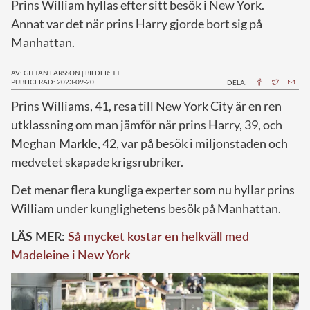
Prins William hyllas efter sitt besök i New York.
Annat var det när prins Harry gjorde bort sig på
Manhattan.
AV: GITTAN LARSSON
|
BILDER: TT
PUBLICERAD: 2023-09-20
DELA:
P
rins Williams, 41, resa till New York City är en ren
utklassning om man jämför när prins Harry, 39, och
Meghan Markle
, 42, var på besök i miljonstaden och
medvetet skapade krigsrubriker.
Det menar flera kungliga experter som nu hyllar prins
William under kunglighetens besök på Manhattan.
LÄS MER:
Så mycket kostar en helkväll med
Madeleine i New York