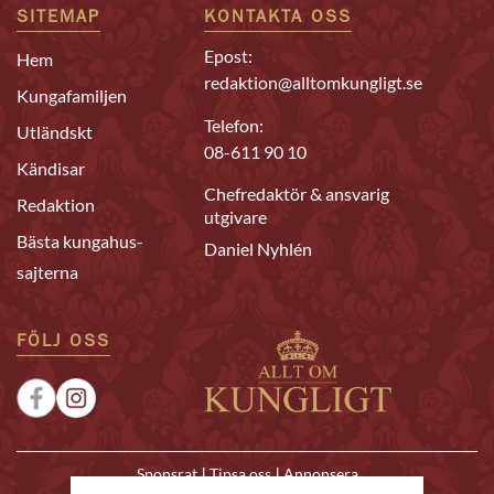
SITEMAP
KONTAKTA OSS
Epost:
Hem
redaktion@alltomkungligt.se
Kungafamiljen
Telefon:
Utländskt
08-611 90 10
Kändisar
Chefredaktör & ansvarig
Redaktion
utgivare
Bästa kungahus-
Daniel Nyhlén
sajterna
FÖLJ OSS
|
|
Sponsrat
Tipsa oss
Annonsera