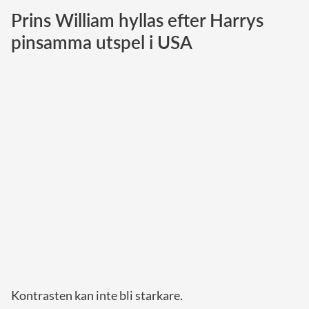
Prins William hyllas efter Harrys
Norska kungahuset
pinsamma utspel i USA
Danska kungahuset
Spanska kungahuset
Nederländska kungahuset
Belgiska kungahuset
Jordanska kungahuset
Luxemburgska storhertighuset
Japanska kejsarhuset
Thailändska kungahuset
Marockanska kungahuset
Monacos furstehus
Kontrasten kan inte bli starkare.