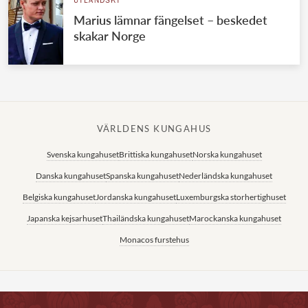
UTLÄNDSKT
Marius lämnar fängelset – beskedet
skakar Norge
VÄRLDENS KUNGAHUS
Svenska kungahuset
Brittiska kungahuset
Norska kungahuset
Danska kungahuset
Spanska kungahuset
Nederländska kungahuset
Belgiska kungahuset
Jordanska kungahuset
Luxemburgska storhertighuset
Japanska kejsarhuset
Thailändska kungahuset
Marockanska kungahuset
Monacos furstehus