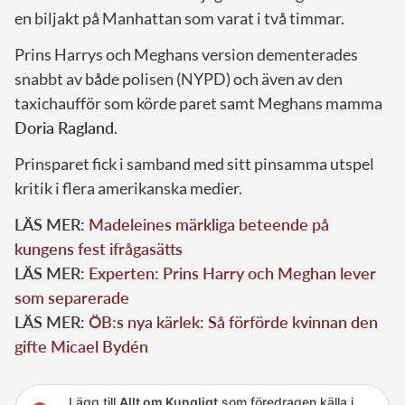
en biljakt på Manhattan som varat i två timmar.
Prins Harrys och Meghans version dementerades
snabbt av både polisen (NYPD) och även av den
taxichaufför som körde paret samt Meghans mamma
Doria Ragland
.
Prinsparet fick i samband med sitt pinsamma utspel
kritik i flera amerikanska medier.
LÄS MER:
Madeleines märkliga beteende på
kungens fest ifrågasätts
LÄS MER:
Experten: Prins Harry och Meghan lever
som separerade
LÄS MER:
ÖB:s nya kärlek: Så förförde kvinnan den
gifte Micael Bydén
Lägg till
Allt om Kungligt
som föredragen källa i