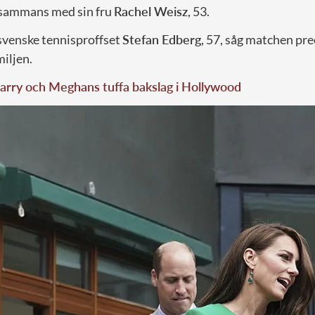
lsammans med sin fru
Rachel Weisz
, 53.
 svenske tennisproffset
Stefan Edberg
, 57, såg matchen pr
iljen.
arry och Meghans tuffa bakslag i Hollywood