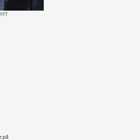
P/TT
e på