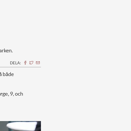
arken.
DELA:
å både
rge,
9, och