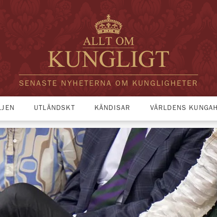
SENASTE NYHETERNA OM KUNGLIGHETER
LJEN
UTLÄNDSKT
KÄNDISAR
VÄRLDENS KUNGA