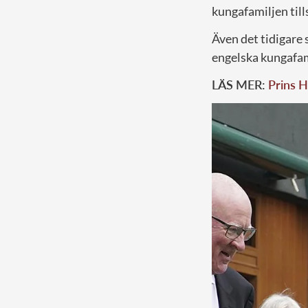
kungafamiljen til
Även det tidigare
engelska kungafam
LÄS MER:
Prins H