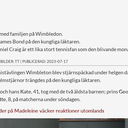
 med familjen på Wimbledon.
 James Bond på den kungliga läktaren.
iel Craig är ett lika stort tennisfan som den blivande mon
|
BILDER: TT
|
PUBLICERAD: 2023-07-17
nnistävlingen Wimbleton blev stjärnspäckad under helgen d
ilmstjärnor trängdes på den kungliga läktaren.
, och hans
Kate
, 41, tog med de två äldsta barnen; prins
Geo
tte
, 8, på matcherna under söndagen.
lder på Madeleine väcker reaktioner utomlands