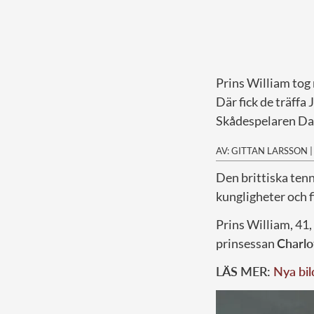
Prins William tog
Där fick de träffa
Skådespelaren Dan
AV: GITTAN LARSSON
D
en brittiska te
kungligheter och f
Prins William, 41
prinsessan
Charlo
LÄS MER:
Nya bi