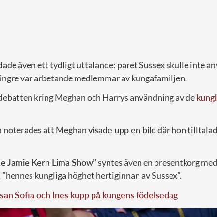
de även ett tydligt uttalande: paret Sussex skulle inte an
längre var arbetande medlemmar av kungafamiljen.
 debatten kring Meghan och Harrys användning av de
kungl
an noterades att Meghan
visade upp en bild
där hon tilltala
e Jamie Kern Lima Show”
syntes även en presentkorg med 
”hennes kungliga höghet hertiginnan av Sussex”.
san Sofia och Ines kupp på kungens födelsedag