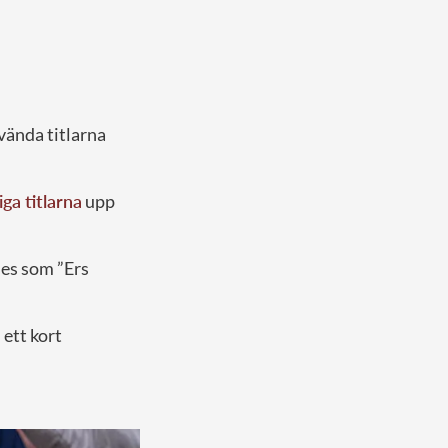
vända titlarna
iga titlarna
upp
des som ”Ers
ett kort