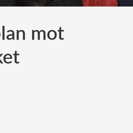
plan mot
ket