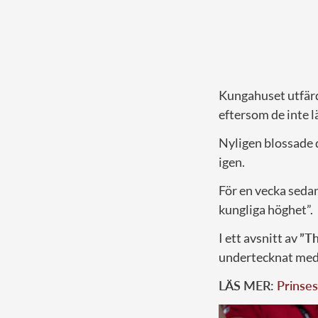
Kungahuset utfärda
eftersom de inte 
Nyligen blossade
igen.
För en vecka sed
kungliga höghet”.
I ett avsnitt av
”Th
undertecknat med 
LÄS MER:
Prinses