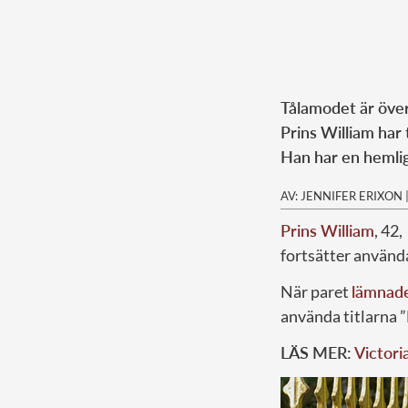
Tålamodet är öve
Prins William har
Han har en hemli
AV: JENNIFER ERIXON
Prins William
, 42
fortsätter använda
När paret
lämnade 
använda titlarna 
LÄS MER:
Victori