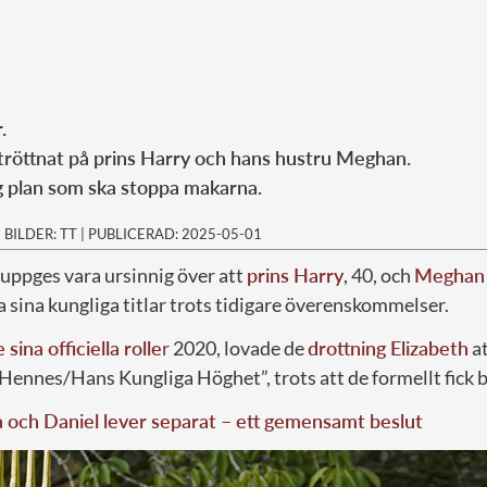
r.
 tröttnat på prins Harry och hans hustru Meghan.
g plan som ska stoppa makarna.
|
BILDER: TT
|
PUBLICERAD: 2025-05-01
, uppges vara ursinnig över att
prins Harry
, 40, och
Meghan
 sina kungliga titlar trots tidigare överenskommelser.
sina officiella rolle
r
2020, lovade de
drottning Elizabeth
at
”Hennes/Hans Kungliga Höghet”, trots att de formellt fick 
a och Daniel lever separat – ett gemensamt beslut