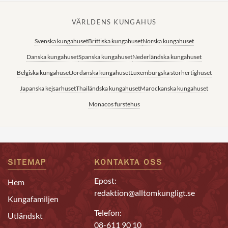
VÄRLDENS KUNGAHUS
Svenska kungahuset
Brittiska kungahuset
Norska kungahuset
Danska kungahuset
Spanska kungahuset
Nederländska kungahuset
Belgiska kungahuset
Jordanska kungahuset
Luxemburgska storhertighuset
Japanska kejsarhuset
Thailändska kungahuset
Marockanska kungahuset
Monacos furstehus
SITEMAP
KONTAKTA OSS
Epost:
Hem
redaktion@alltomkungligt.se
Kungafamiljen
Telefon:
Utländskt
08-611 90 10