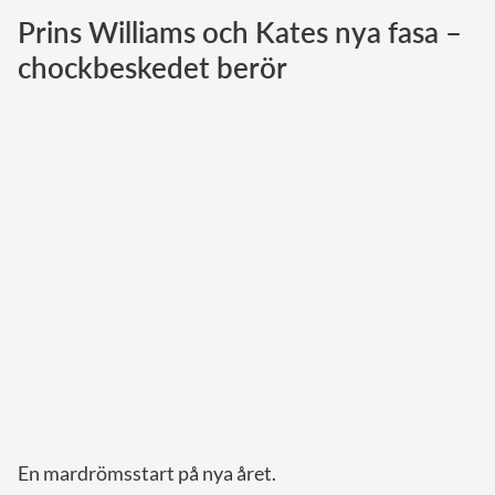
Prins Williams och Kates nya fasa –
Norska kungahuset
chockbeskedet berör
Danska kungahuset
Spanska kungahuset
Nederländska kungahuset
Belgiska kungahuset
Jordanska kungahuset
Luxemburgska storhertighuset
Japanska kejsarhuset
Thailändska kungahuset
Marockanska kungahuset
Monacos furstehus
En mardrömsstart på nya året.