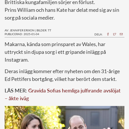
Brittiska kungafamiljen sörjer en förlust.
Prins William och hans Kate har delat med sig av sin
sorg på sociala medier.
AV: JENNIFER ERIXON
|
BILDER: TT
PUBLICERAD: 2025-01-04
DELA:
M
akarna, kända som prinsparet av Wales, har
uttryckt sin djupa sorg i ett gripande inlägg på
Instagram.
Deras inlägg kommer efter nyheten om den 31-årige
Ed Pettifers bortgång, vilket har berört dem starkt.
LÄS MER:
Gravida Sofias hemliga julfirande avslöjat
– åkte iväg