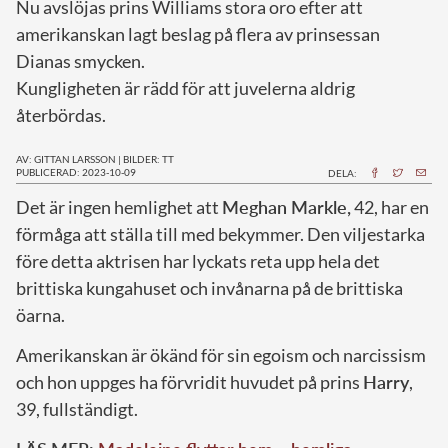
Nu avslöjas prins Williams stora oro efter att
amerikanskan lagt beslag på flera av prinsessan
Dianas smycken.
Kungligheten är rädd för att juvelerna aldrig
återbördas.
AV: GITTAN LARSSON
|
BILDER: TT
PUBLICERAD: 2023-10-09
DELA:
D
et är ingen hemlighet att
Meghan Markle,
42, har en
förmåga att ställa till med bekymmer. Den viljestarka
före detta aktrisen har lyckats reta upp hela det
brittiska kungahuset och invånarna på de brittiska
öarna.
Amerikanskan är ökänd för sin egoism och narcissism
och hon uppges ha förvridit huvudet på prins
Harry
,
39, fullständigt.