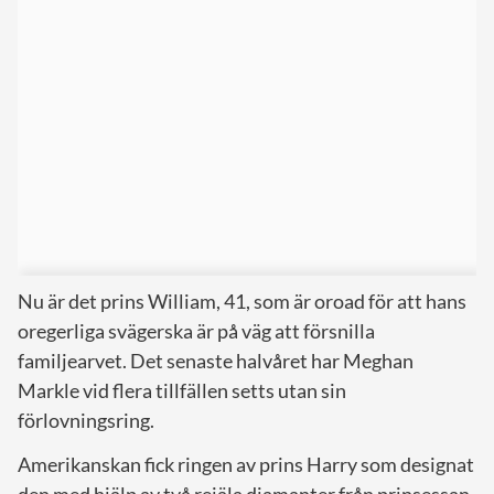
Nu är det prins William, 41, som är oroad för att hans
oregerliga svägerska är på väg att försnilla
familjearvet. Det senaste halvåret har Meghan
Markle vid flera tillfällen setts utan sin
förlovningsring.
Amerikanskan fick ringen av prins Harry som designat
den med hjälp av två rejäla diamanter från prinsessan