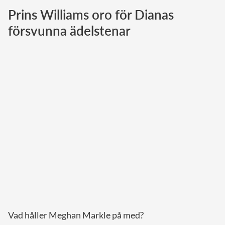
Prins Williams oro för Dianas
Norska kungahuset
försvunna ädelstenar
Danska kungahuset
Spanska kungahuset
Nederländska kungahuset
Belgiska kungahuset
Jordanska kungahuset
Luxemburgska storhertighuset
Japanska kejsarhuset
Thailändska kungahuset
Marockanska kungahuset
Monacos furstehus
Vad håller Meghan Markle på med?