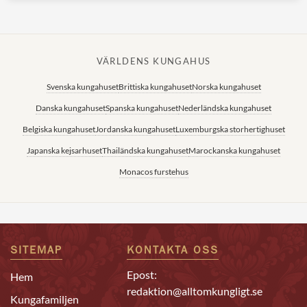
VÄRLDENS KUNGAHUS
Svenska kungahuset
Brittiska kungahuset
Norska kungahuset
Danska kungahuset
Spanska kungahuset
Nederländska kungahuset
Belgiska kungahuset
Jordanska kungahuset
Luxemburgska storhertighuset
Japanska kejsarhuset
Thailändska kungahuset
Marockanska kungahuset
Monacos furstehus
SITEMAP
KONTAKTA OSS
Epost:
Hem
redaktion@alltomkungligt.se
Kungafamiljen