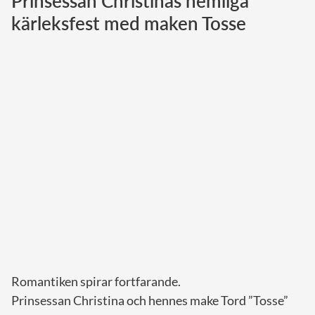
Prinsessan Christinas hemliga
kärleksfest med maken Tosse
Norska kungahuset
Danska kungahuset
Spanska kungahuset
Nederländska kungahuset
Belgiska kungahuset
Jordanska kungahuset
Luxemburgska storhertighuset
Japanska kejsarhuset
Thailändska kungahuset
Marockanska kungahuset
Monacos furstehus
Romantiken spirar fortfarande.
Prinsessan Christina och hennes make Tord ”Tosse”