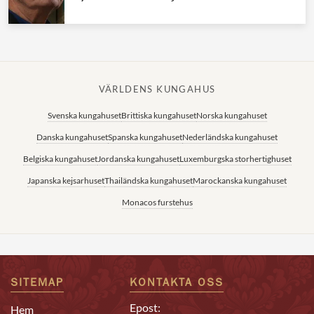
VÄRLDENS KUNGAHUS
Svenska kungahuset
Brittiska kungahuset
Norska kungahuset
Danska kungahuset
Spanska kungahuset
Nederländska kungahuset
Belgiska kungahuset
Jordanska kungahuset
Luxemburgska storhertighuset
Japanska kejsarhuset
Thailändska kungahuset
Marockanska kungahuset
Monacos furstehus
SITEMAP
KONTAKTA OSS
Epost:
Hem