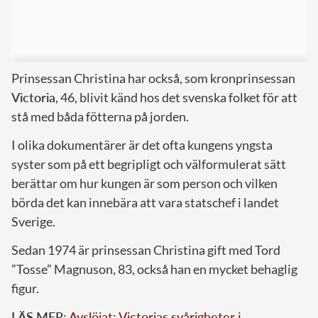
Prinsessan Christina har också, som kronprinsessan
Victoria
, 46, blivit känd hos det svenska folket för att
stå med båda fötterna på jorden.
I olika dokumentärer är det ofta kungens yngsta
syster som på ett begripligt och välformulerat sätt
berättar om hur kungen är som person och vilken
börda det kan innebära att vara statschef i landet
Sverige.
Sedan 1974 är prinsessan Christina gift med Tord
”Tosse” Magnuson, 83, också han en mycket behaglig
figur.
LÄS MER:
Avslöjat: Victorias svårigheter i