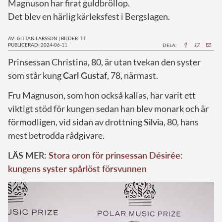
Magnuson har firat guldbröllop.
Det blev en härlig kärleksfest i Bergslagen.
AV: GITTAN LARSSON
|
BILDER: TT
PUBLICERAD: 2024-06-11
DELA:
P
rinsessan Christina, 80, är utan tvekan den syster
som står kung
Carl Gustaf
, 78, närmast.
Fru Magnuson, som hon också kallas, har varit ett
viktigt stöd för kungen sedan han blev monark och är
förmodligen, vid sidan av drottning
Silvia
, 80, hans
mest betrodda rådgivare.
LÄS MER:
Stora oron för prinsessan Désirée:
kungens syster spårlöst försvunnen