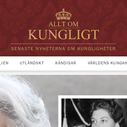
SENASTE NYHETERNA OM KUNGLIGHETER
LJEN
UTLÄNDSKT
KÄNDISAR
VÄRLDENS KUNGA