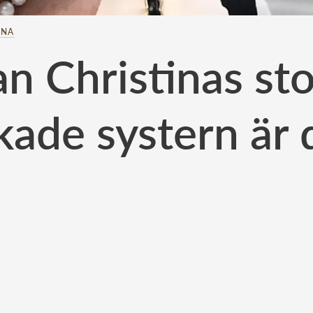
INA
an Christinas sto
kade systern är