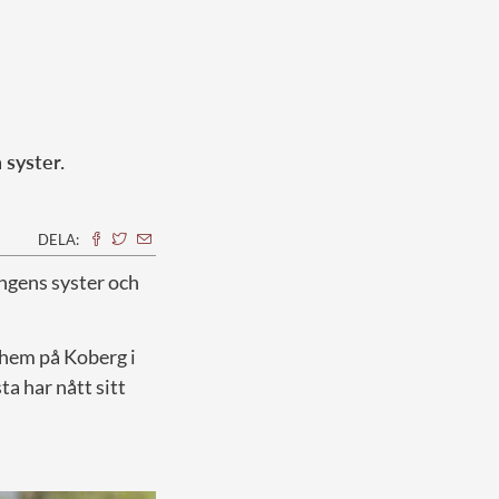
 syster.
DELA:
ungens syster och
 hem på Koberg i
ta har nått sitt