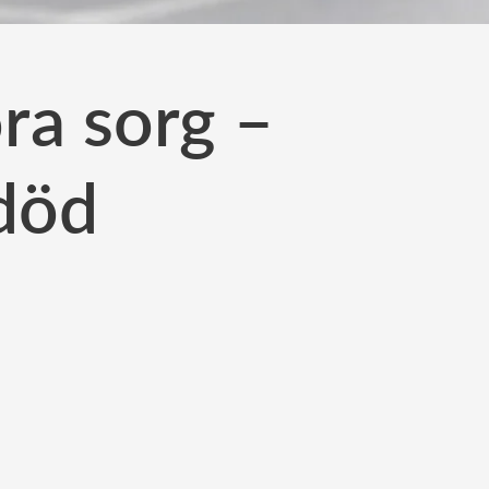
ra sorg –
 död