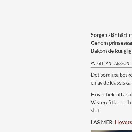
Sorgen slår hårt 
Genom prinsessan 
Bakom de kungliga 
AV: GITTAN LARSSON
Det sorgliga bes
en av de klassiska
Hovet bekräftar a
Västergötland – lug
slut.
LÄS MER:
Hovets 