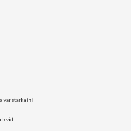
na
var starka in i
ch vid