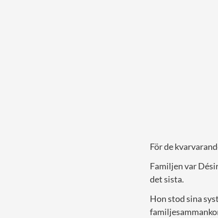
För de kvarvarand
Familjen var Dési
det sista.
Hon stod sina sys
familjesammanko