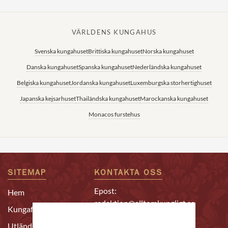
VÄRLDENS KUNGAHUS
Svenska kungahuset
Brittiska kungahuset
Norska kungahuset
Danska kungahuset
Spanska kungahuset
Nederländska kungahuset
Belgiska kungahuset
Jordanska kungahuset
Luxemburgska storhertighuset
Japanska kejsarhuset
Thailändska kungahuset
Marockanska kungahuset
Monacos furstehus
SITEMAP
KONTAKTA OSS
Epost:
Hem
redaktion@alltomkungligt.se
Kungafamiljen
Telefon:
Utländskt