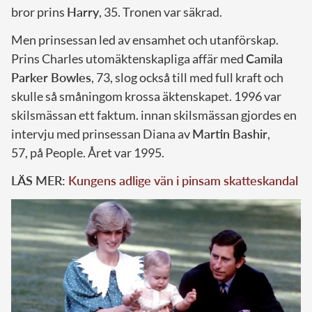
bror prins
Harry
, 35. Tronen var säkrad.
Men prinsessan led av ensamhet och utanförskap.
Prins Charles utomäktenskapliga affär med
Camila
Parker Bowles
, 73, slog också till med full kraft och
skulle så småningom krossa äktenskapet. 1996 var
skilsmässan ett faktum. innan skilsmässan gjordes en
intervju med prinsessan Diana av
Martin Bashir
,
57, på People. Året var 1995.
LÄS MER:
Kungens adlige vän i pinsam skatteskandal