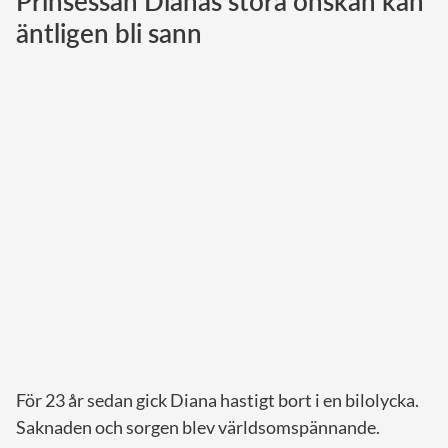
Prinsessan Dianas stora önskan kan
äntligen bli sann
Norska kungahuset
Danska kungahuset
Spanska kungahuset
Nederländska kungahuset
Belgiska kungahuset
Jordanska kungahuset
Luxemburgska storhertighuset
Japanska kejsarhuset
Thailändska kungahuset
Marockanska kungahuset
Monacos furstehus
För 23 år sedan gick Diana hastigt bort i en bilolycka.
Saknaden och sorgen blev världsomspännande.