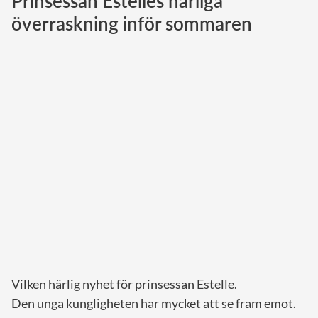
Prinsessan Estelles härliga
överraskning inför sommaren
Norska kungahuset
Danska kungahuset
Spanska kungahuset
Nederländska kungahuset
Belgiska kungahuset
Jordanska kungahuset
Luxemburgska storhertighuset
Japanska kejsarhuset
Thailändska kungahuset
Marockanska kungahuset
Monacos furstehus
Vilken härlig nyhet för prinsessan Estelle.
Den unga kungligheten har mycket att se fram emot.