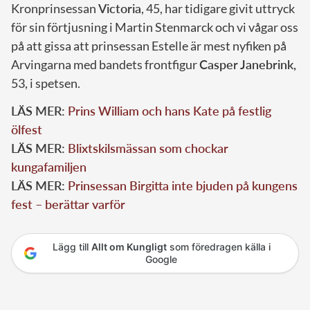
Kronprinsessan
Victoria
, 45, har tidigare givit uttryck
för sin förtjusning i Martin Stenmarck och vi vågar oss
på att gissa att prinsessan Estelle är mest nyfiken på
Arvingarna med bandets frontfigur
Casper Janebrink,
53, i spetsen.
LÄS MER:
Prins William och hans Kate på festlig
ölfest
LÄS MER:
Blixtskilsmässan som chockar
kungafamiljen
LÄS MER:
Prinsessan Birgitta inte bjuden på kungens
fest – berättar varför
Lägg till
Allt om Kungligt
som föredragen källa i
Google