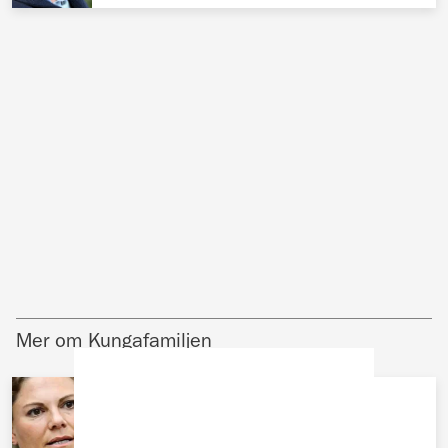
Mer om Kungafamiljen
KUNGAFAMILJEN
Victoria flyr från sin egen fest –