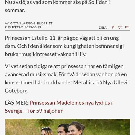
Nu avslöjas vad som kommer ske på Solliden i
sommar.
AV: GITTAN LARSSON
|
BILDER: TT
PUBLICERAD: 2023-03-23
DELA:
P
rinsessan Estelle, 11, är på god väg att bli en ung
dam. Och i den ålder som kungligheten befinner sig i
brukar musikintresset vakna till liv.
Vi vet sedan tidigare att prinsessan har en tämligen
avancerad musiksmak. För två år sedan var hon på en
konsert med hårdrockbandet Metallica på Nya Ullevi i
Göteborg.
LÄS MER:
Prinsessan Madeleines nya lyxhus i
Sverige – för 59 miljoner