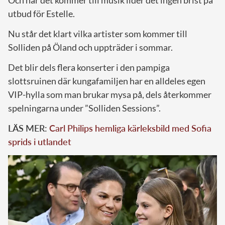
Och när det kommer till musik lider det ingen brist på
utbud för Estelle.
Nu står det klart vilka artister som kommer till
Solliden på Öland och uppträder i sommar.
Det blir dels flera konserter i den pampiga
slottsruinen där kungafamiljen har en alldeles egen
VIP-hylla som man brukar mysa på, dels återkommer
spelningarna under ”Solliden Sessions”.
LÄS MER:
Carl Philips hemliga kärleksbild med Sofia
sprids i utlandet