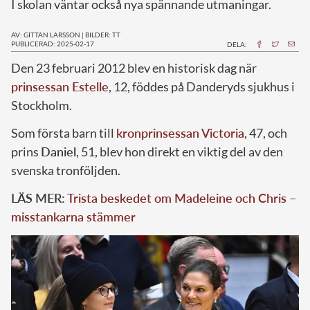
I skolan väntar också nya spännande utmaningar.
AV: GITTAN LARSSON
|
BILDER: TT
PUBLICERAD: 2025-02-17
DELA:
Den 23 februari 2012 blev en historisk dag när
prinsessan Estelle
, 12, föddes på Danderyds sjukhus i
Stockholm.
Som första barn till
kronprinsessan Victoria
, 47, och
prins
Daniel
, 51, blev hon direkt en viktig del av den
svenska tronföljden.
LÄS MER:
Trista beskedet om Madeleine och Chris –
misstankarna stämmer