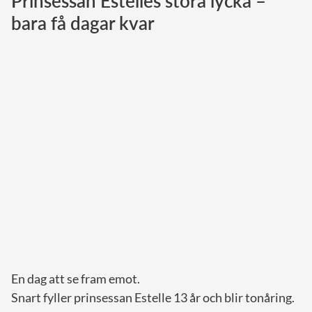
Prinsessan Estelles stora lycka –
bara få dagar kvar
Norska kungahuset
Danska kungahuset
Spanska kungahuset
Nederländska kungahuset
Belgiska kungahuset
Jordanska kungahuset
Luxemburgska storhertighuset
Japanska kejsarhuset
Thailändska kungahuset
Marockanska kungahuset
Monacos furstehus
En dag att se fram emot.
Snart fyller prinsessan Estelle 13 år och blir tonåring.