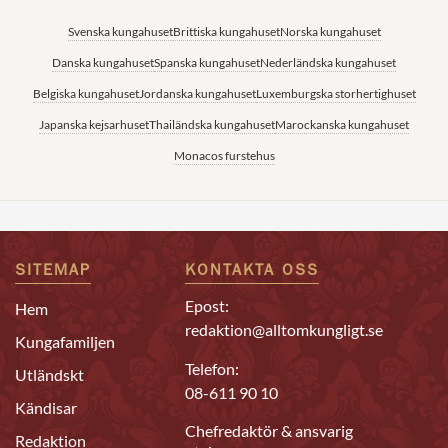
Svenska kungahuset
Brittiska kungahuset
Norska kungahuset
Danska kungahuset
Spanska kungahuset
Nederländska kungahuset
Belgiska kungahuset
Jordanska kungahuset
Luxemburgska storhertighuset
Japanska kejsarhuset
Thailändska kungahuset
Marockanska kungahuset
Monacos furstehus
SITEMAP
KONTAKTA OSS
Epost:
Hem
redaktion@alltomkungligt.se
Kungafamiljen
Telefon:
Utländskt
08-611 90 10
Kändisar
Chefredaktör & ansvarig
Redaktion