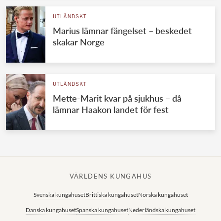
UTLÄNDSKT
Marius lämnar fängelset – beskedet
skakar Norge
UTLÄNDSKT
Mette-Marit kvar på sjukhus – då
lämnar Haakon landet för fest
VÄRLDENS KUNGAHUS
Svenska kungahuset
Brittiska kungahuset
Norska kungahuset
Danska kungahuset
Spanska kungahuset
Nederländska kungahuset