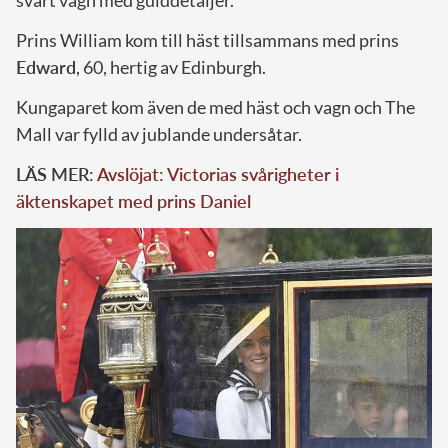
svart vagn med gulddetaljer.
Prins William kom till häst tillsammans med prins
Edward
, 60, hertig av Edinburgh.
Kungaparet kom även de med häst och vagn och The
Mall var fylld av jublande undersåtar.
LÄS MER:
Avslöjat: Victorias svårigheter i
äktenskapet med prins Daniel