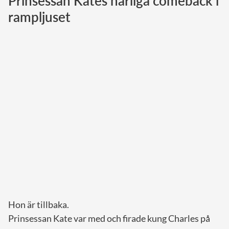
Prinsessan Kates härliga comeback i
rampljuset
Norska kungahuset
Danska kungahuset
Spanska kungahuset
Nederländska kungahuset
Belgiska kungahuset
Jordanska kungahuset
Luxemburgska storhertighuset
Japanska kejsarhuset
Thailändska kungahuset
Marockanska kungahuset
Monacos furstehus
Hon är tillbaka.
Prinsessan Kate var med och firade kung Charles på