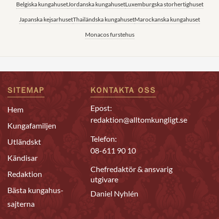
Belgiska kungahuset
Jordanska kungahuset
Luxemburgska storhertighuset
Japanska kejsarhuset
Thailändska kungahuset
Marockanska kungahuset
Monacos furstehus
SITEMAP
KONTAKTA OSS
Epost:
Hem
redaktion@alltomkungligt.se
Kungafamiljen
Telefon:
Utländskt
08-611 90 10
Kändisar
Chefredaktör & ansvarig
Redaktion
utgivare
Bästa kungahus-
Daniel Nyhlén
sajterna