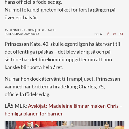
hans officiella födelsedag.
Nu mötte kungligheten folket för första gången på
över ett halvår.
AV: JENNIFER ERIXON
|
BILDER: AP/TT
PUBLICERAD: 2024-06-16
DELA:
P
rinsessan Kate, 42, skulle egentligen ha återvänt till
det offentliga i påskas – det blev aldrig så och på
sistone har det förekommit uppgifter om att hon
kanske blir borta hela året.
Nu har hon dock återvänt till rampljuset. Prinsessan
var med när britterna firade kung
Charles
, 75,
officiella födelsedag.
LÄS MER:
Avslöjat: Madeleine lämnar maken Chris –
hemliga planen för barnen