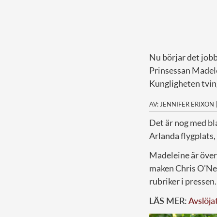
Nu börjar det jobb
Prinsessan Madele
Kungligheten tving
AV: JENNIFER ERIXON
D
et är nog med b
Arlanda flygplats
Madeleine är över
maken Chris O’Neil
rubriker i pressen.
LÄS MER:
Avslöja