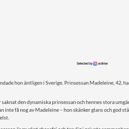
ade hon äntligen i Sverige. Prinsessan Madeleine, 42, har
 saknat den dynamiska prinsessan och hennes stora umgän
n inte få nog av Madeleine – hon skänker glans och god st
elst.
nsessan är mycket chosefri och trevlig i privata sammanha