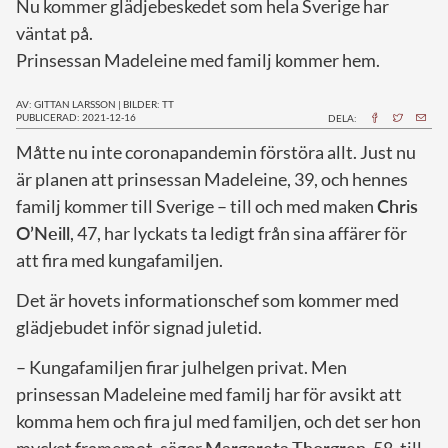
Nu kommer glädjebeskedet som hela Sverige har
väntat på.
Prinsessan Madeleine med familj kommer hem.
AV: GITTAN LARSSON
|
BILDER: TT
PUBLICERAD: 2021-12-16
DELA:
M
åtte nu inte coronapandemin förstöra allt. Just nu
är planen att prinsessan Madeleine, 39, och hennes
familj kommer till Sverige – till och med maken
Chris
O’Neill
, 47, har lyckats ta ledigt från sina affärer för
att fira med kungafamiljen.
Det är hovets informationschef som kommer med
glädjebudet inför signad juletid.
– Kungafamiljen firar julhelgen privat. Men
prinsessan Madeleine med familj har för avsikt att
komma hem och fira jul med familjen, och det ser hon
mycket framemot, säger
Margareta Thorgren
, 58, till