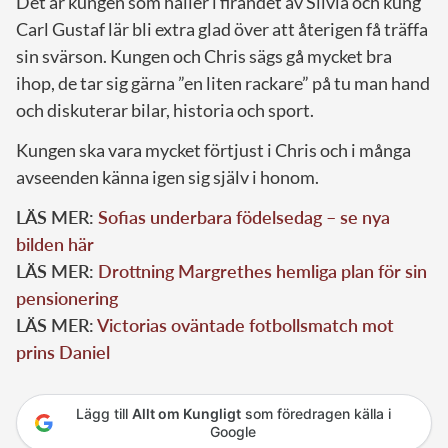
Det är kungen som håller i firandet av Silvia och kung
Carl Gustaf lär bli extra glad över att återigen få träffa
sin svärson. Kungen och Chris sägs gå mycket bra
ihop, de tar sig gärna ”en liten rackare” på tu man hand
och diskuterar bilar, historia och sport.
Kungen ska vara mycket förtjust i Chris och i många
avseenden känna igen sig själv i honom.
LÄS MER:
Sofias underbara födelsedag – se nya
bilden här
LÄS MER:
Drottning Margrethes hemliga plan för sin
pensionering
LÄS MER:
Victorias oväntade fotbollsmatch mot
prins Daniel
Lägg till
Allt om Kungligt
som föredragen källa i
Google