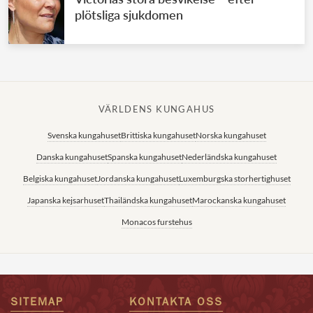
plötsliga sjukdomen
VÄRLDENS KUNGAHUS
Svenska kungahuset
Brittiska kungahuset
Norska kungahuset
Danska kungahuset
Spanska kungahuset
Nederländska kungahuset
Belgiska kungahuset
Jordanska kungahuset
Luxemburgska storhertighuset
Japanska kejsarhuset
Thailändska kungahuset
Marockanska kungahuset
Monacos furstehus
SITEMAP
KONTAKTA OSS