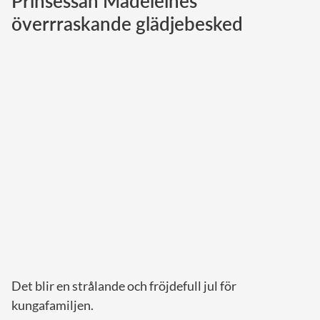
Prinsessan Madeleines
överrraskande glädjebesked
Norska kungahuset
Danska kungahuset
Spanska kungahuset
Nederländska kungahuset
Belgiska kungahuset
Jordanska kungahuset
Luxemburgska storhertighuset
Japanska kejsarhuset
Thailändska kungahuset
Marockanska kungahuset
Monacos furstehus
Det blir en strålande och fröjdefull jul för
kungafamiljen.