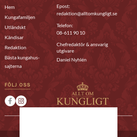
Epost:
Hem
redaktion@alltomkungligt.se
Kungafamiljen
Telefon:
Utländskt
08-611 90 10
Kändisar
Chefredaktör & ansvarig
Redaktion
utgivare
Bästa kungahus-
Daniel Nyhlén
sajterna
FÖLJ OSS
|
|
Sponsrat
Tipsa oss
Annonsera
© 2026 Allt om Kungligt. All rights reserved.