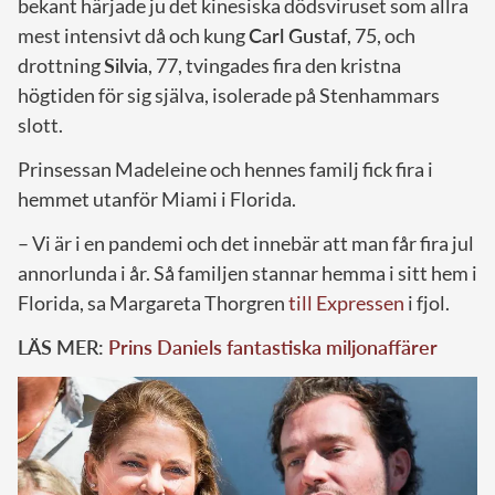
bekant härjade ju det kinesiska dödsviruset som allra
mest intensivt då och kung
Carl Gustaf
, 75, och
drottning
Silvia
, 77, tvingades fira den kristna
högtiden för sig själva, isolerade på Stenhammars
slott.
Prinsessan Madeleine och hennes familj fick fira i
hemmet utanför Miami i Florida.
– Vi är i en pandemi och det innebär att man får fira jul
annorlunda i år. Så familjen stannar hemma i sitt hem i
Florida, sa Margareta Thorgren
till Expressen
i fjol.
LÄS MER:
Prins Daniels fantastiska miljonaffärer