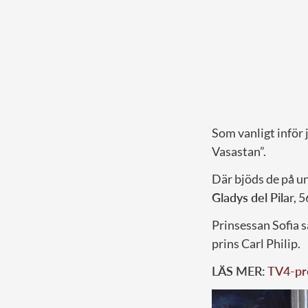
Som vanligt inför 
Vasastan”.
Där bjöds de på u
Gladys del Pila
r, 5
Prinsessan Sofia s
prins Carl Philip.
LÄS MER:
TV4-pro