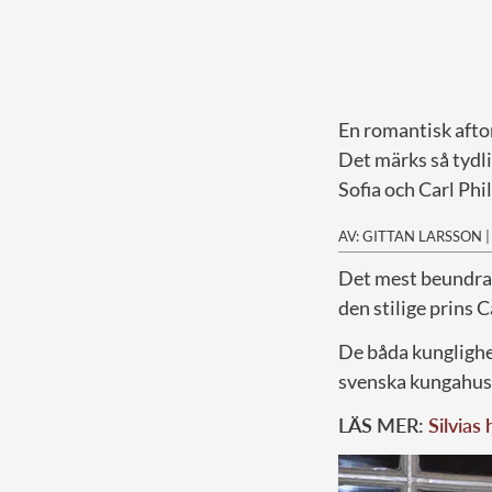
En romantisk afto
Det märks så tydlig
Sofia och Carl Phi
AV: GITTAN LARSSON
D
et mest beundran
den stilige prins C
De båda kunglighet
svenska kungahus
LÄS MER:
Silvias