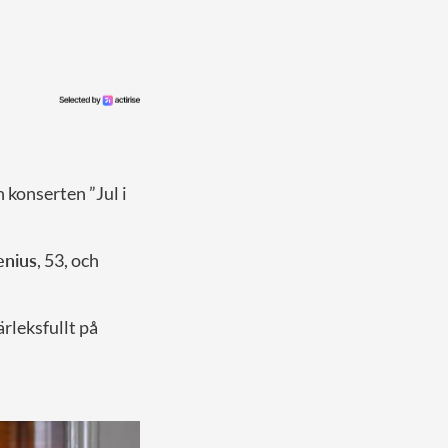
 konserten ”Jul i
enius
, 53, och
ärleksfullt på