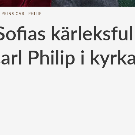
–
PRINS CARL PHILIP
ofias kärleksfulla
arl Philip i kyrk