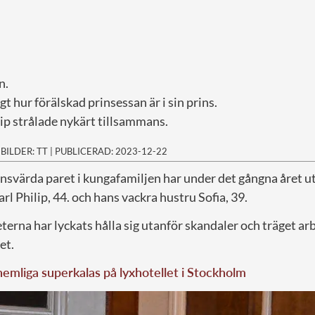
n.
t hur förälskad prinsessan är i sin prins.
lip strålade nykärt tillsammans.
|
BILDER: TT
|
PUBLICERAD: 2023-12-22
svärda paret i kungafamiljen har under det gångna året ut
arl Philip, 44. och hans vackra hustru Sofia, 39.
erna har lyckats hålla sig utanför skandaler och träget arb
et.
 hemliga superkalas på lyxhotellet i Stockholm