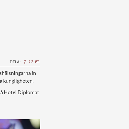
DELA:
nshälsningarna in
ra kungligheten.
på Hotel Diplomat