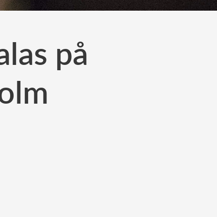
alas på
holm