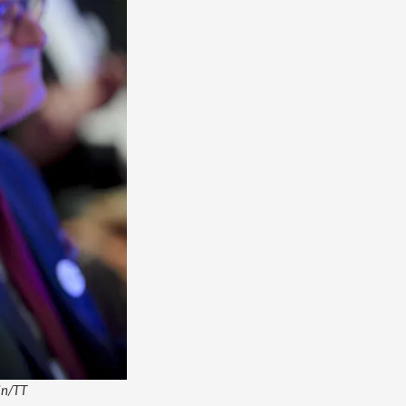
in/TT