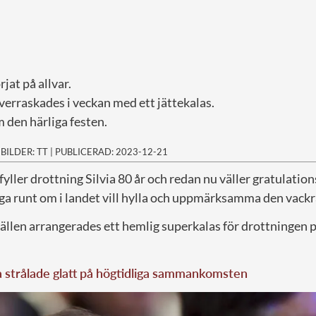
jat på allvar.
verraskades i veckan med ett jättekalas.
m den härliga festen.
|
BILDER: TT
|
PUBLICERAD: 2023-12-21
yller drottning Silvia 80 år och redan nu väller gratulatio
nga runt om i landet vill hylla och uppmärksamma den vack
len arrangerades ett hemlig superkalas för drottningen 
a strålade glatt på högtidliga sammankomsten