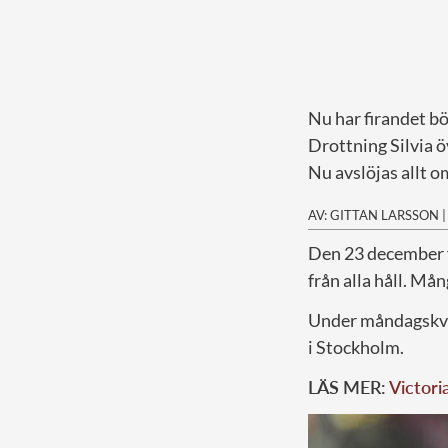
Nu har firandet bör
Drottning Silvia ö
Nu avslöjas allt o
AV: GITTAN LARSSON
D
en 23 december f
från alla håll. Må
Under måndagskväl
i Stockholm.
LÄS MER:
Victori