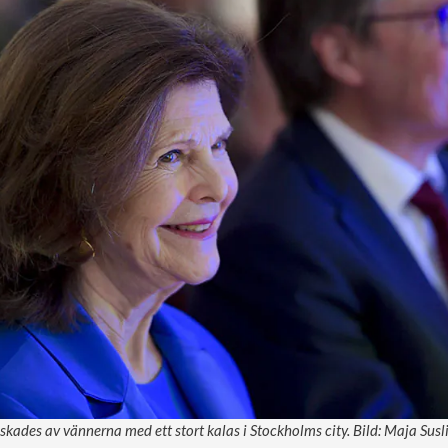
askades av vännerna med ett stort kalas i Stockholms city. Bild: Maja Susl