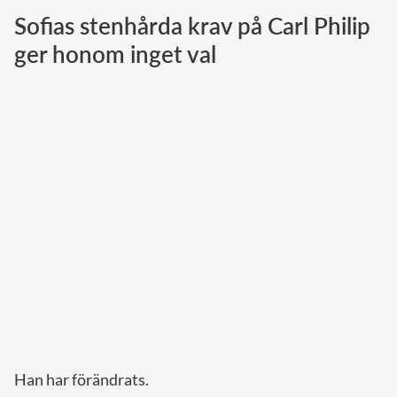
Sofias stenhårda krav på Carl Philip
Norska kungahuset
ger honom inget val
Danska kungahuset
Spanska kungahuset
Nederländska kungahuset
Belgiska kungahuset
Jordanska kungahuset
Luxemburgska storhertighuset
Japanska kejsarhuset
Thailändska kungahuset
Marockanska kungahuset
Monacos furstehus
Han har förändrats.