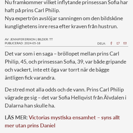
Nu framkommer vilket inflytande prinsessan Sofia har
haft på prins Carl Philip.
Nya expertrön avslöjar sanningen om den bildsköne
kunglighetens inre resa efter kraven från hustrun.
AV: JENNIFER ERIXON
|
BILDER: TT
PUBLICERAD: 2024-05-18
DELA:
D
et var som i en saga – bröllopet mellan prins Carl
Philip, 45, och prinsessan Sofia, 39, var både gripande
och vackert, inte ett öga var torrt när de bägge
äntligen fick varandra.
De stred mot alla odds och de vann. Prins Carl Philip
vägrade ge sig ­– det var Sofia Hellqvist från Älvdalen i
Dalarna han skulle ha.
LÄS MER:
Victorias mystiska ensamhet – syns allt
mer utan prins Daniel