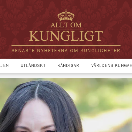
SENASTE NYHETERNA OM KUNGLIGHETER
LJEN
UTLÄNDSKT
KÄNDISAR
VÄRLDENS KUNGA