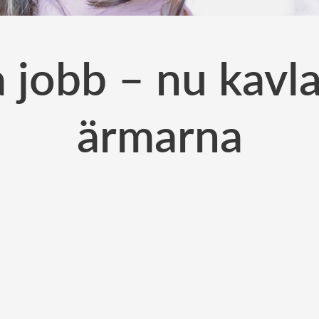
a jobb – nu kavl
ärmarna