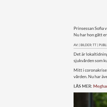
Prinsessan Sofia vi
Nu har hon gått e
AV:
|
BILDER: TT
|
PUBL
D
et är lokaltidni
sjukvården som ku
Mitt i coronakris
vården. Nu har äv
LÄS MER:
Meghan 