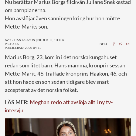
Nu berättar Marius Borgs flickvän Juliane Snekkestad
om barnplanerna.
Hon avslöjar även sanningen kring hur hon mötte
Mette-Marits son.
AV: GITTAN LARSSON
|
BILDER: TT, STELLA
PICTURES
DELA:
PUBLICERAD: 2020-04-12
M
arius Borg, 23, kom in i det norska kungahuset
redan som litet barn. Hans mamma, kronprinsessan
Mette-Marit, 46, träffade kronprins
Haakon
, 46, och
att hon hade en son sedan tidigare blev snart
accepterat av det norska folket.
LÄS MER:
Meghan redo att avslöja allt i ny tv-
intervju