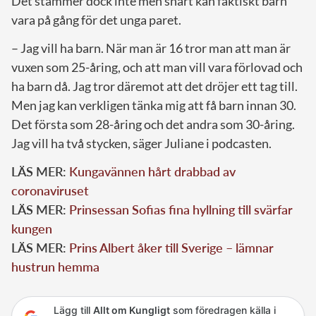
Det stämmer dock inte men snart kan faktiskt barn
vara på gång för det unga paret.
– Jag vill ha barn. När man är 16 tror man att man är
vuxen som 25-åring, och att man vill vara förlovad och
ha barn då. Jag tror däremot att det dröjer ett tag till.
Men jag kan verkligen tänka mig att få barn innan 30.
Det första som 28-åring och det andra som 30-åring.
Jag vill ha två stycken, säger Juliane i podcasten.
LÄS MER:
Kungavännen hårt drabbad av
coronaviruset
LÄS MER:
Prinsessan Sofias fina hyllning till svärfar
kungen
LÄS MER:
Prins Albert åker till Sverige – lämnar
hustrun hemma
Lägg till
Allt om Kungligt
som föredragen källa i