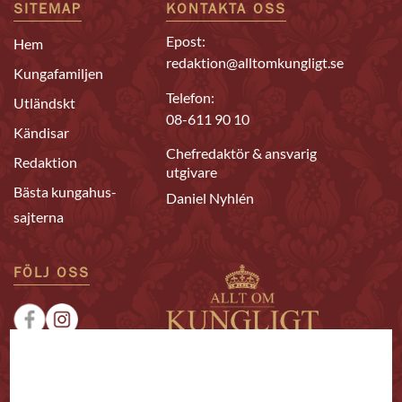
SITEMAP
KONTAKTA OSS
Epost:
Hem
redaktion@alltomkungligt.se
Kungafamiljen
Telefon:
Utländskt
08-611 90 10
Kändisar
Chefredaktör & ansvarig
Redaktion
utgivare
Bästa kungahus-
Daniel Nyhlén
sajterna
FÖLJ OSS
|
|
Sponsrat
Tipsa oss
Annonsera