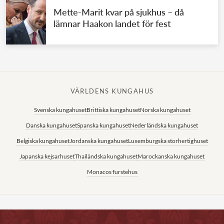
Mette-Marit kvar på sjukhus – då
lämnar Haakon landet för fest
VÄRLDENS KUNGAHUS
Svenska kungahuset
Brittiska kungahuset
Norska kungahuset
Danska kungahuset
Spanska kungahuset
Nederländska kungahuset
Belgiska kungahuset
Jordanska kungahuset
Luxemburgska storhertighuset
Japanska kejsarhuset
Thailändska kungahuset
Marockanska kungahuset
Monacos furstehus