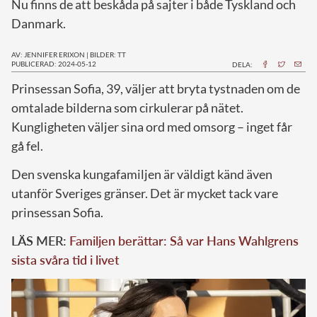
Nu finns de att beskåda på sajter i både Tyskland och
Danmark.
AV: JENNIFER ERIXON
|
BILDER: TT
PUBLICERAD: 2024-05-12
DELA:
P
rinsessan Sofia, 39, väljer att bryta tystnaden om de
omtalade bilderna som cirkulerar på nätet.
Kungligheten väljer sina ord med omsorg – inget får
gå fel.
Den svenska kungafamiljen är väldigt känd även
utanför Sveriges gränser. Det är mycket tack vare
prinsessan Sofia.
LÄS MER:
Familjen berättar: Så var Hans Wahlgrens
sista svåra tid i livet