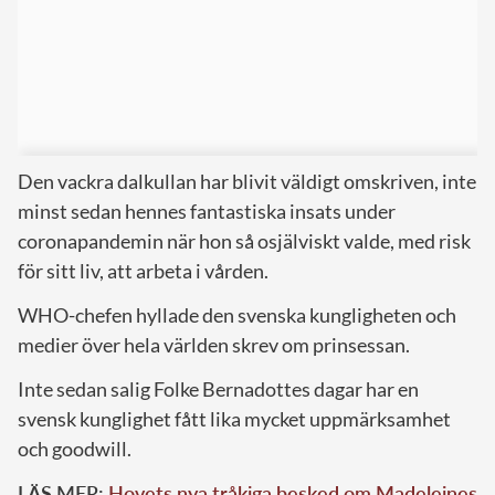
Den vackra dalkullan har blivit väldigt omskriven, inte
minst sedan hennes fantastiska insats under
coronapandemin när hon så osjälviskt valde, med risk
för sitt liv, att arbeta i vården.
WHO-chefen hyllade den svenska kungligheten och
medier över hela världen skrev om prinsessan.
Inte sedan salig Folke Bernadottes dagar har en
svensk kunglighet fått lika mycket uppmärksamhet
och goodwill.
LÄS MER:
Hovets nya tråkiga besked om Madeleines