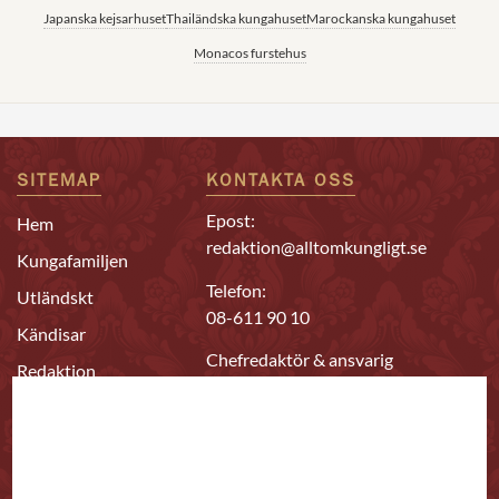
Japanska kejsarhuset
Thailändska kungahuset
Marockanska kungahuset
Monacos furstehus
SITEMAP
KONTAKTA OSS
Epost:
Hem
redaktion@alltomkungligt.se
Kungafamiljen
Telefon:
Utländskt
08-611 90 10
Kändisar
Chefredaktör & ansvarig
Redaktion
utgivare
Bästa kungahus-
Daniel Nyhlén
sajterna