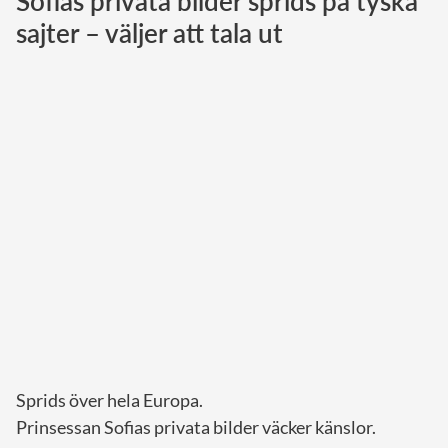
Sofias privata bilder sprids på tyska
sajter – väljer att tala ut
Norska kungahuset
Danska kungahuset
Spanska kungahuset
Nederländska kungahuset
Belgiska kungahuset
Jordanska kungahuset
Luxemburgska storhertighuset
Japanska kejsarhuset
Thailändska kungahuset
Marockanska kungahuset
Monacos furstehus
Sprids över hela Europa.
Prinsessan Sofias privata bilder väcker känslor.