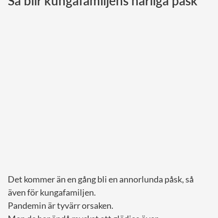
Så blir kungafamiljens härliga påsk
Norska kungahuset
Danska kungahuset
Spanska kungahuset
Nederländska kungahuset
Belgiska kungahuset
Jordanska kungahuset
Luxemburgska storhertighuset
Japanska kejsarhuset
Thailändska kungahuset
Marockanska kungahuset
Det kommer än en gång bli en annorlunda påsk, så
Monacos furstehus
även för kungafamiljen.
Pandemin är tyvärr orsaken.