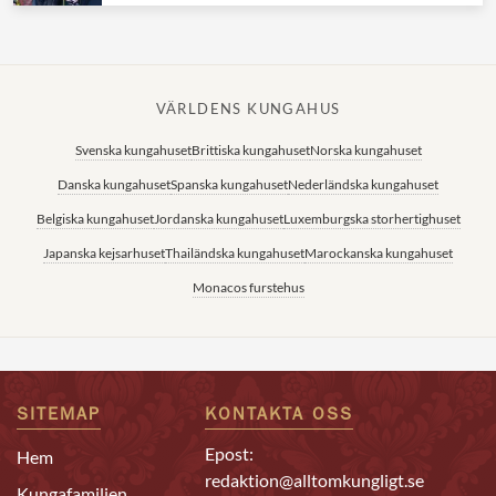
VÄRLDENS KUNGAHUS
Svenska kungahuset
Brittiska kungahuset
Norska kungahuset
Danska kungahuset
Spanska kungahuset
Nederländska kungahuset
Belgiska kungahuset
Jordanska kungahuset
Luxemburgska storhertighuset
Japanska kejsarhuset
Thailändska kungahuset
Marockanska kungahuset
Monacos furstehus
SITEMAP
KONTAKTA OSS
Epost:
Hem
redaktion@alltomkungligt.se
Kungafamiljen