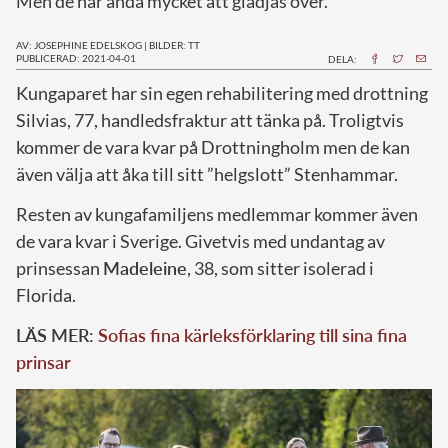
Men de har ändå mycket att glädjas över.
AV: JOSEPHINE EDELSKOG
|
BILDER: TT
PUBLICERAD: 2021-04-01
DELA:
K
ungaparet har sin egen rehabilitering med drottning
Silvias, 77, handledsfraktur att tänka på. Troligtvis
kommer de vara kvar på Drottningholm men de kan
även välja att åka till sitt ”helgslott” Stenhammar.
Resten av kungafamiljens medlemmar kommer även
de vara kvar i Sverige. Givetvis med undantag av
prinsessan
Madeleine
, 38, som sitter isolerad i
Florida.
LÄS MER:
Sofias fina kärleksförklaring till sina fina
prinsar