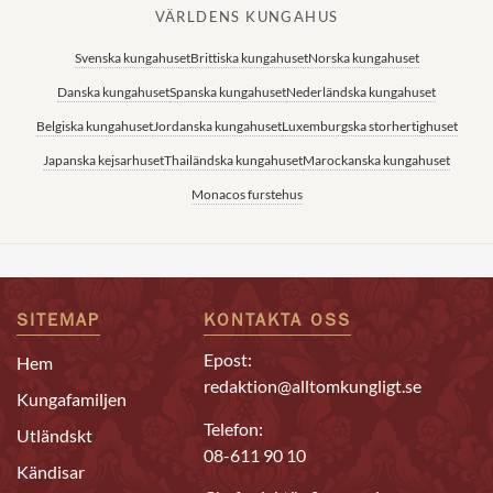
VÄRLDENS KUNGAHUS
Svenska kungahuset
Brittiska kungahuset
Norska kungahuset
Danska kungahuset
Spanska kungahuset
Nederländska kungahuset
Belgiska kungahuset
Jordanska kungahuset
Luxemburgska storhertighuset
Japanska kejsarhuset
Thailändska kungahuset
Marockanska kungahuset
Monacos furstehus
SITEMAP
KONTAKTA OSS
Epost:
Hem
redaktion@alltomkungligt.se
Kungafamiljen
Telefon:
Utländskt
08-611 90 10
Kändisar