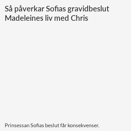
Så påverkar Sofias gravidbeslut
Norska kungahuset
Madeleines liv med Chris
Danska kungahuset
Spanska kungahuset
Nederländska kungahuset
Belgiska kungahuset
Jordanska kungahuset
Luxemburgska storhertighuset
Japanska kejsarhuset
Thailändska kungahuset
Marockanska kungahuset
Monacos furstehus
Prinsessan Sofias beslut får konsekvenser.