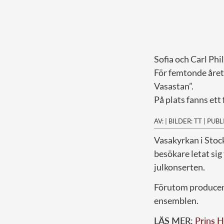
Sofia och Carl Phili
För femtonde året 
Vasastan”.
På plats fanns ett 
AV:
|
BILDER: TT
|
PUBL
V
asakyrkan i Stoc
besökare letat sig
julkonserten.
Förutom producent
ensemblen.
LÄS MER:
Prins 