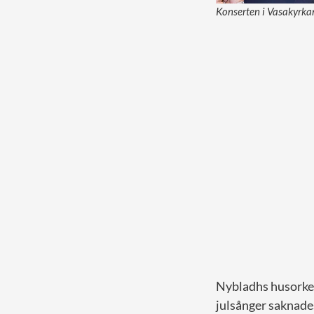
Konserten i Vasakyrkan 
Nybladhs husorkes
julsånger saknades