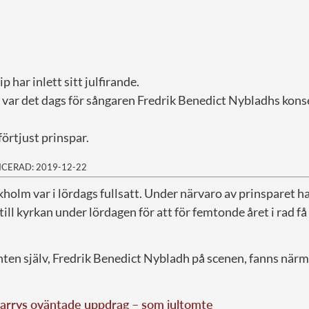
p har inlett sitt julfirande.
var det dags för sångaren Fredrik Benedict Nybladhs konser
förtjust prinspar.
ICERAD: 2019-12-22
kholm var i lördags fullsatt. Under närvaro av prinsparet 
 till kyrkan under lördagen för att för femtonde året i rad f
en själv, Fredrik Benedict Nybladh på scenen, fanns närm
Harrys oväntade uppdrag – som jultomte