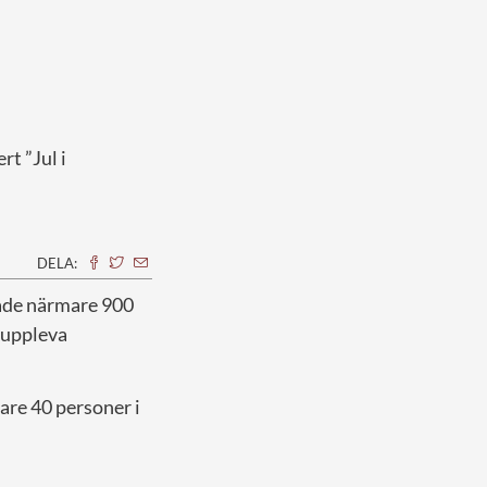
t ”Jul i
DELA:
hade närmare 900
å uppleva
are 40 personer i