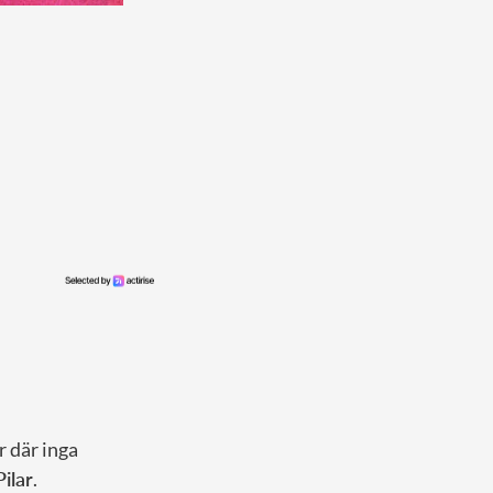
 där inga
ilar
.