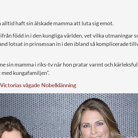
 alltid haft sin älskade mamma att luta sig emot.
ifrån född in i den kungliga världen, vet vilka utmaningar 
d lotsat in prinsessan in i den ibland så komplicerade til
ne sin mamma i riks-tv när hon pratar varmt och kärleks
et med kungafamiljen”.
 Victorias vågade Nobelklänning