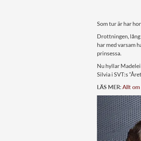
Som tur är har hon
Drottningen, lång 
har med varsam han
prinsessa.
Nu hyllar Madelei
Silvia i SVT:s ”År
LÄS MER:
Allt om