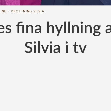
INE
–
DROTTNING SILVIA
s fina hyllnin
Silvia i tv