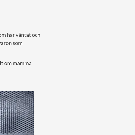
som har väntat och
lvaron som
fullt om mamma