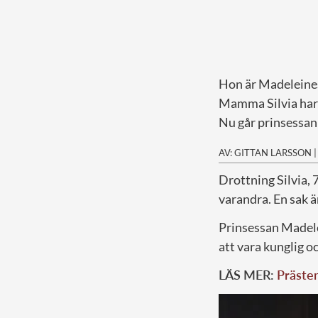
Hon är Madeleines 
Mamma Silvia har a
Nu går prinsessan 
AV: GITTAN LARSSON
D
rottning Silvia, 
varandra. En sak 
Prinsessan Madele
att vara kunglig o
LÄS MER:
Prästen