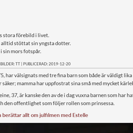
stora förebild i livet.
lltid stöttat sin yngsta dotter.
i sin mors fotspår.
|
BILDER: TT
|
PUBLICERAD: 2019-12-20
75, har välsignats med tre fina barn som både är väldigt lika
är säker; mamma har uppfostrat sina små med mycket kärlek
ine, 37, är kanske den av de i dag vuxna barnen som har ha
ch den offentlighet som följer rollen som prinsessa.
 berättar allt om julfilmen med Estelle