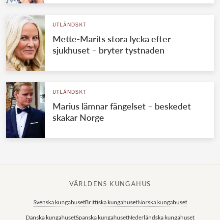
UTLÄNDSKT
Mette-Marits stora lycka efter
sjukhuset – bryter tystnaden
UTLÄNDSKT
Marius lämnar fängelset – beskedet
skakar Norge
VÄRLDENS KUNGAHUS
Svenska kungahuset
Brittiska kungahuset
Norska kungahuset
Danska kungahuset
Spanska kungahuset
Nederländska kungahuset