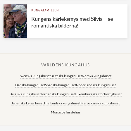
KUNGAFAMILJEN
Kungens kärleksmys med Silvia – se
romantiska bilderna!
VÄRLDENS KUNGAHUS
Svenska kungahuset
Brittiska kungahuset
Norska kungahuset
Danska kungahuset
Spanska kungahuset
Nederländska kungahuset
Belgiska kungahuset
Jordanska kungahuset
Luxemburgska storhertighuset
Japanska kejsarhuset
Thailändska kungahuset
Marockanska kungahuset
Monacos furstehus