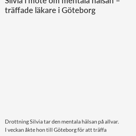
Silvia i möte om mentala hälsan –
träffade läkare i Göteborg
Norska kungahuset
Danska kungahuset
Spanska kungahuset
Nederländska kungahuset
Belgiska kungahuset
Jordanska kungahuset
Luxemburgska storhertighuset
Japanska kejsarhuset
Thailändska kungahuset
Marockanska kungahuset
Monacos furstehus
Drottning Silvia tar den mentala hälsan på allvar.
I veckan åkte hon till Göteborg för att träffa