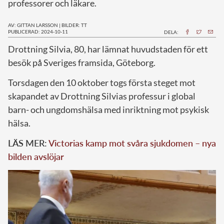
professorer och läkare.
AV: GITTAN LARSSON
|
BILDER: TT
PUBLICERAD: 2024-10-11
DELA:
D
rottning Silvia, 80, har lämnat huvudstaden för ett
besök på Sveriges framsida, Göteborg.
Torsdagen den 10 oktober togs första steget mot
skapandet av Drottning Silvias professur i global
barn- och ungdomshälsa med inriktning mot psykisk
hälsa.
LÄS MER:
Victorias kamp mot svåra sjukdomen – nya
bilden avslöjar