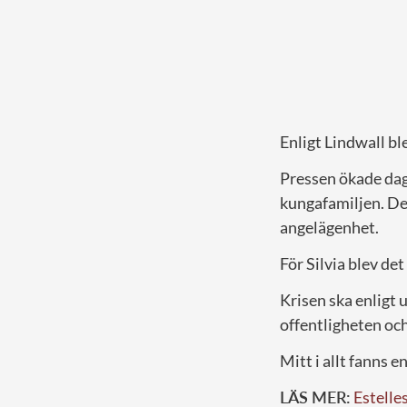
Enligt Lindwall bl
Pressen ökade dag
kungafamiljen. Det
angelägenhet.
För Silvia blev det 
Krisen ska enligt 
offentligheten och
Mitt i allt fanns 
LÄS MER:
Estelle