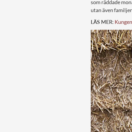
som räddade monar
utan även familjen
LÄS MER:
Kungens