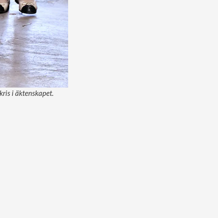
ris i äktenskapet.