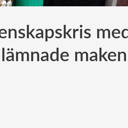
ktenskapskris me
lämnade maken