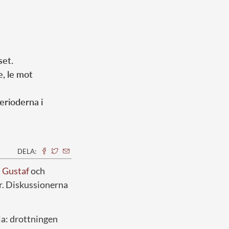
set.
e, le mot
rioderna i
DELA:
l Gustaf
och
r. Diskussionerna
ia: drottningen