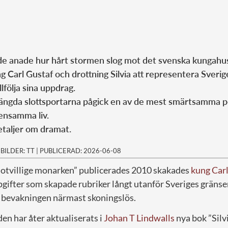
e anade hur hårt stormen slog mot det svenska kungahu
g Carl Gustaf och drottning Silvia att representera Sverig
lfölja sina uppdrag.
ngda slottsportarna pågick en av de mest smärtsamma pe
nsamma liv.
etaljer om dramat.
|
BILDER: TT
|
PUBLICERAD: 2026-06-08
otvillige monarken” publicerades 2010 skakades
kung Car
gifter som skapade rubriker långt utanför Sveriges gränse
h bevakningen närmast skoningslös.
en har åter aktualiserats i
Johan T Lindwalls
nya bok ”Silv