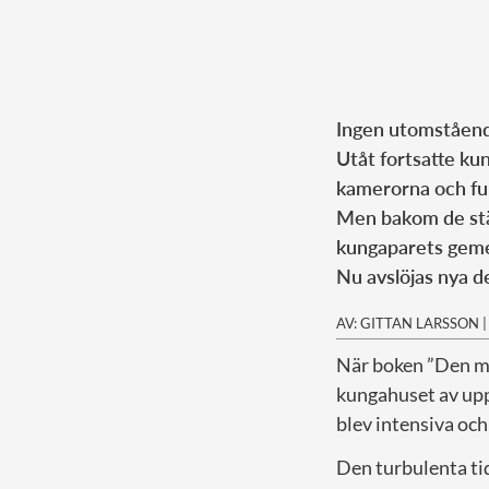
Ingen utomståend
Utåt fortsatte kun
kamerorna och ful
Men bakom de stä
kungaparets geme
Nu avslöjas nya d
AV: GITTAN LARSSON
När boken ”Den m
kungahuset av upp
blev intensiva oc
Den turbulenta tid