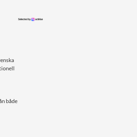
venska
tionell
rån både