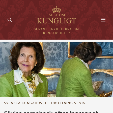
Toggl
navig
SENASTE NYHETERNA OM
KUNGLIGHETER
HEM
KUNGAFAMILJEN
UTLÄNDSKT
KÄNDISAR
VÄRLDENS KUNGAHUS
SVENSKA KUNGAHUSET
–
DROTTNING SILVIA
Svenska kungahuset
REDAKTION
Brittiska kungahuset