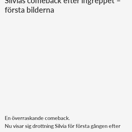
Silvias comeback efter ingreppet –
första bilderna
Norska kungahuset
Danska kungahuset
Spanska kungahuset
Nederländska kungahuset
Belgiska kungahuset
Jordanska kungahuset
Luxemburgska storhertighuset
Japanska kejsarhuset
Thailändska kungahuset
Marockanska kungahuset
Monacos furstehus
En överraskande comeback.
Nu visar sig drottning Silvia för första gången efter