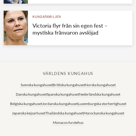
KUNGAFAMILJEN
Victoria flyr från sin egen fest –
mystiska frånvaron avslöjad
VÄRLDENS KUNGAHUS
Svenska kungahuset
Brittiska kungahuset
Norska kungahuset
Danska kungahuset
Spanska kungahuset
Nederländska kungahuset
Belgiska kungahuset
Jordanska kungahuset
Luxemburgska storhertighuset
Japanska kejsarhuset
Thailändska kungahuset
Marockanska kungahuset
Monacos furstehus