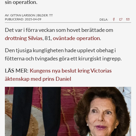
sin operation.
AV: GITTAN LARSSON
|
BILDER: TT
PUBLICERAD: 2025-04-09
DELA:
Det var i förra veckan som hovet berättade om
drottning Silvias
, 81,
oväntade operation
.
Den tjusiga kungligheten hade upplevt obehag i
fötterna och tvingades göra ett kirurgiskt ingrepp.
LÄS MER:
Kungens nya beslut kring Victorias
äktenskap med prins Daniel