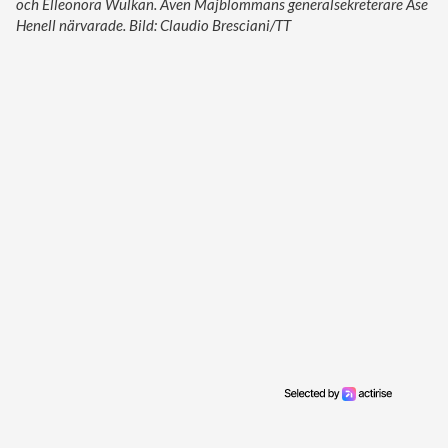
och Elleonora Wulkan. Även Majblommans generalsekreterare Åse
Henell närvarade. Bild: Claudio Bresciani/TT