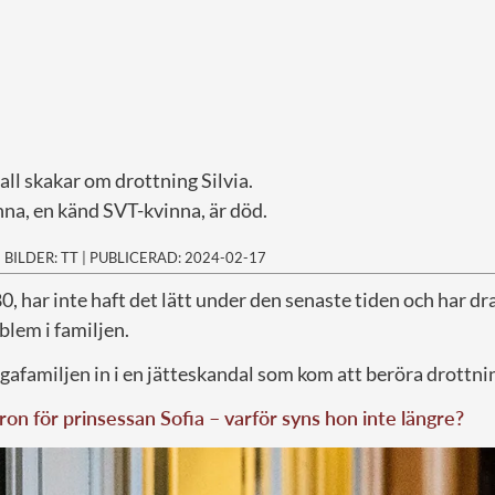
fall skakar om drottning Silvia.
na, en känd SVT-kvinna, är död.
|
BILDER: TT
|
PUBLICERAD: 2024-02-17
 80, har inte haft det lätt under den senaste tiden och har d
blem i familjen.
gafamiljen in i en jätteskandal som kom att beröra drottni
ron för prinsessan Sofia – varför syns hon inte längre?