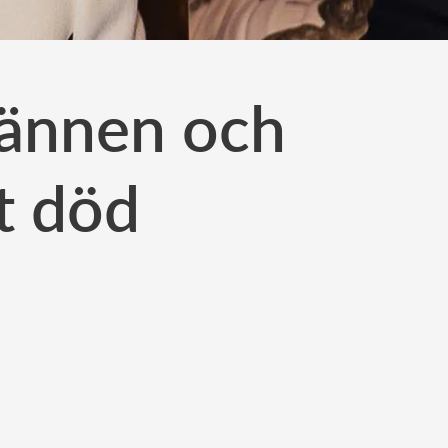
 vännen och
t död