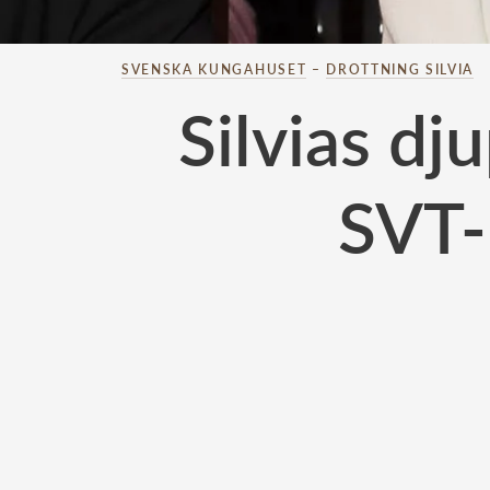
SVENSKA KUNGAHUSET
–
DROTTNING SILVIA
Silvias dj
SVT-