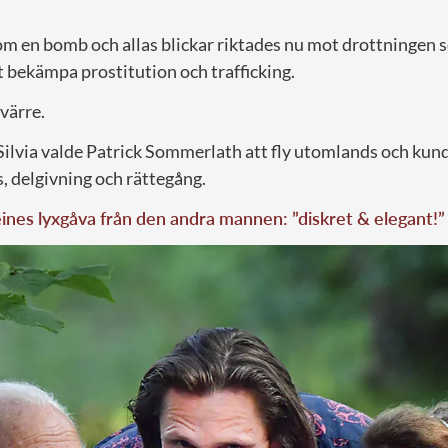
om en bomb och allas blickar riktades nu mot drottningen s
t bekämpa prostitution och trafficking.
 värre.
Silvia valde Patrick Sommerlath att fly utomlands och kund
, delgivning och rättegång.
nes lyxgåva från den andra mannen: ”diskret & elegant!”