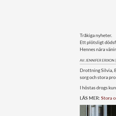
Tråkiga nyheter.
Ett plötsligt döds
Hennes nära vänin
AV: JENNIFER ERIXON
D
rottning Silvia,
sorg och stora pro
I höstas drogs kun
LÄS MER:
Stora o